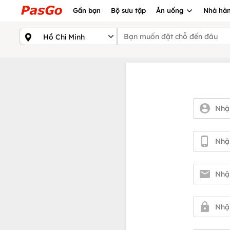
Gần bạn
Bộ sưu tập
Ăn uống
Nhà hàn