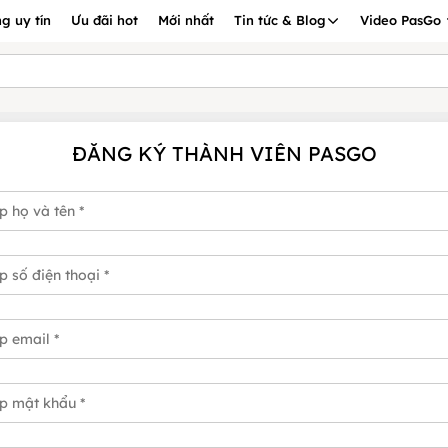
g uy tín
Ưu đãi hot
Mới nhất
Tin tức & Blog
Video PasGo
ĐĂNG KÝ THÀNH VIÊN PASGO