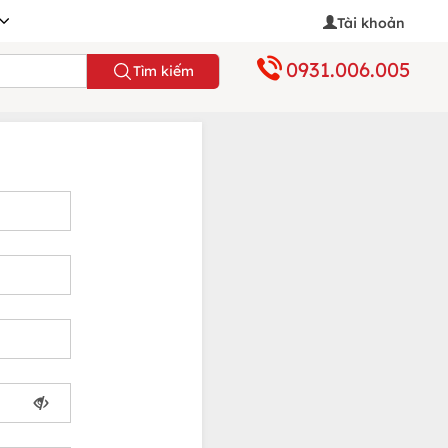
Tài khoản
0931.006.005
Tìm kiếm