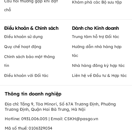
Câu hỏi thường gặp khi đặt
Khám phá các Bộ sưu tập
chỗ
Điều khoản & Chính sách
Dành cho Kinh doanh
Điều khoản sử dụng
Trung tâm hỗ trợ Đối tác
Quy chế hoạt động
Hướng dẫn nhà hàng hợp
tác
Chính sách bảo mật thông
tin
Nhà hàng đăng ký hợp tác
Điều khoản với Đối tác
Liên hệ về Đầu tư & Hợp tác
Thông tin doanh nghiệp
Địa chỉ: Tầng 9, Tòa Minori, Số 67A Trương Định, Phường
Trương Định, Quận Hai Bà Trưng, Hà Nội
Hotline: 0931.006.005 | Email:
CSKH@pasgo.vn
Mã số thuế: 0106329034