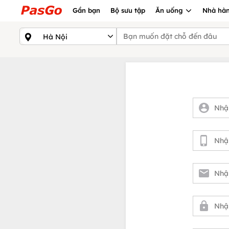
Gần bạn
Bộ sưu tập
Ăn uống
Nhà hàn