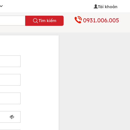
Tài khoản
0931.006.005
Tìm kiếm