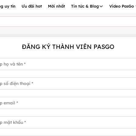
g uy tín
Ưu đãi hot
Mới nhất
Tin tức & Blog
Video PasGo
ĐĂNG KÝ THÀNH VIÊN PASGO