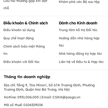
Câu hỏi thường gặp khi đặt
Khám phá các Bộ sưu tập
chỗ
Điều khoản & Chính sách
Dành cho Kinh doanh
Điều khoản sử dụng
Trung tâm hỗ trợ Đối tác
Quy chế hoạt động
Hướng dẫn nhà hàng hợp
tác
Chính sách bảo mật thông
tin
Nhà hàng đăng ký hợp tác
Điều khoản với Đối tác
Liên hệ về Đầu tư & Hợp tác
Thông tin doanh nghiệp
Địa chỉ: Tầng 9, Tòa Minori, Số 67A Trương Định, Phường
Trương Định, Quận Hai Bà Trưng, Hà Nội
Hotline: 0931.006.005 | Email:
CSKH@pasgo.vn
Mã số thuế: 0106329034