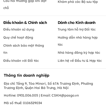
Câu hỏi thường gặp khi đặt
Khám phá các Bộ sưu tập
chỗ
Điều khoản & Chính sách
Dành cho Kinh doanh
Điều khoản sử dụng
Trung tâm hỗ trợ Đối tác
Quy chế hoạt động
Hướng dẫn nhà hàng hợp
tác
Chính sách bảo mật thông
tin
Nhà hàng đăng ký hợp tác
Điều khoản với Đối tác
Liên hệ về Đầu tư & Hợp tác
Thông tin doanh nghiệp
Địa chỉ: Tầng 9, Tòa Minori, Số 67A Trương Định, Phường
Trương Định, Quận Hai Bà Trưng, Hà Nội
Hotline: 0931.006.005 | Email:
CSKH@pasgo.vn
Mã số thuế: 0106329034