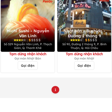
Michi Sushi - Nguyễn
Nhật bản - Bushido -
Văn Linh
Đường 2 tháng 9
|
|
Số 329 Nguyễn Văn Linh, P. Thạch
Số 90, Đường 2 tháng 9, P. Bình
Gián, Q. Thanh Khê
Thuận, Q. Hải Châu
Tạm dừng nhận khách
Tạm dừng nhận khách
Gọi món Nhật Bản
Gọi món Nhật
Gọi điện
Gọi điện
1