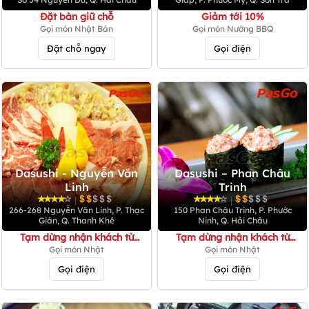
Đặt bàn giữ chỗ
Giảm tới 10%
Gọi món Nhật Bản
Gọi món Nướng BBQ
Đặt chỗ ngay
Gọi điện
Dasushi - Nguyễn Văn
Dasushi – Phan Châu
Linh
Trinh
|
|
266-268 Nguyễn Văn Linh, P. Thạc
150 Phan Châu Trinh, P. Phước
Gián, Q. Thanh Khê
Ninh, Q. Hải Châu
Tạm dừng nhận khách từ
Tạm dừng nhận khách từ
ngày 11/5/2021
ngày 11/5/2021
Gọi món Nhật
Gọi món Nhật
Gọi điện
Gọi điện