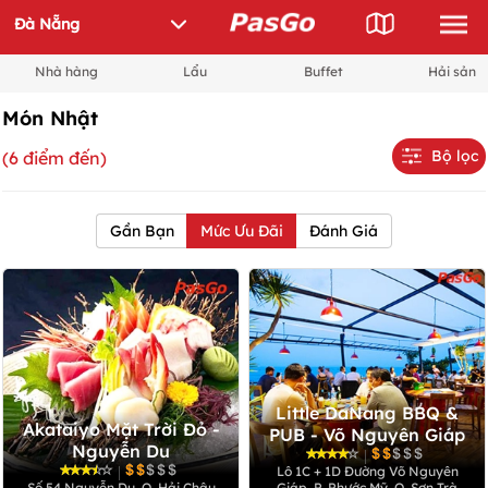
Nhà hàng
Lẩu
Buffet
Hải sản
Món Nhật
Bộ lọc
(6 điểm đến)
Gần Bạn
Mức Ưu Đãi
Đánh Giá
Little DaNang BBQ &
Akataiyo Mặt Trời Đỏ -
PUB - Võ Nguyên Giáp
Nguyễn Du
|
|
Lô 1C + 1D Đường Võ Nguyên
Số 54 Nguyễn Du, Q. Hải Châu
Giáp, P. Phước Mỹ, Q. Sơn Trà