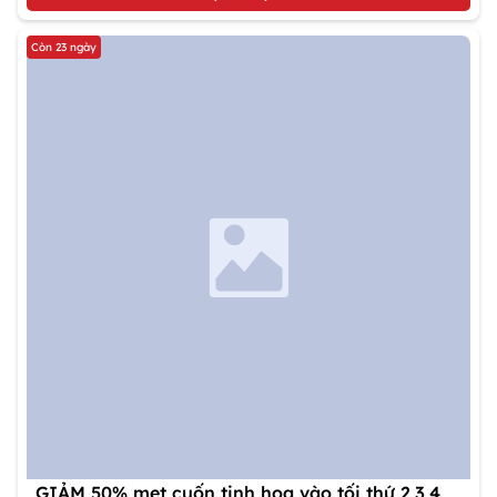
Còn 23 ngày
GIẢM 50% mẹt cuốn tinh hoa vào tối thứ 2,3,4