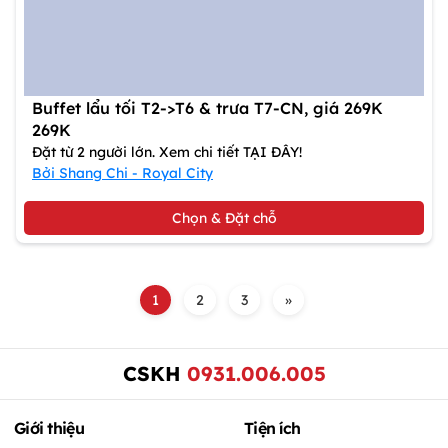
Buffet lẩu tối T2->T6 & trưa T7-CN, giá 269K
269K
Đặt từ 2 người lớn. Xem chi tiết TẠI ĐÂY!
Bởi Shang Chi - Royal City
Chọn & Đặt chỗ
1
2
3
»
CSKH
0931.006.005
Giới thiệu
Tiện ích