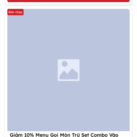
Bán chạy
Giảm 10% Menu Gọi Món Trừ Set Combo Vào