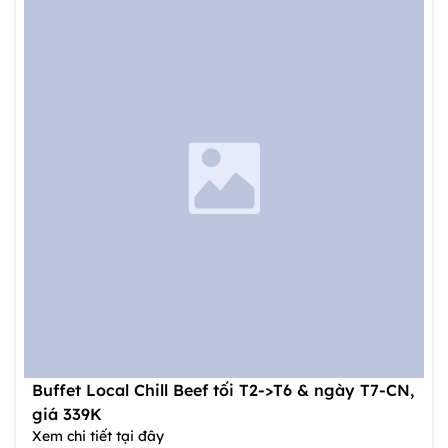
Buffet Local Chill Beef tối T2->T6 & ngày T7-CN,
giá 339K
Xem chi tiết tại đây