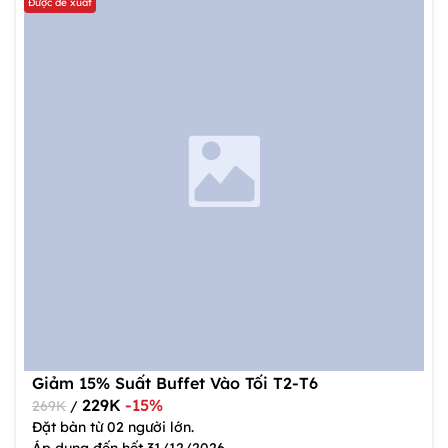
Được đề xuất
Giảm 15% Suất Buffet Vào Tối T2-T6
229K
-15%
269K
/
Đặt bàn từ 02 người lớn.