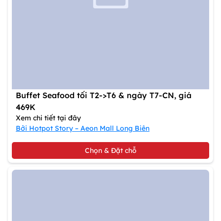
Buffet Seafood tối T2->T6 & ngày T7-CN, giá
469K
Xem chi tiết tại đây
Bởi Hotpot Story – Aeon Mall Long Biên
Chọn & Đặt chỗ