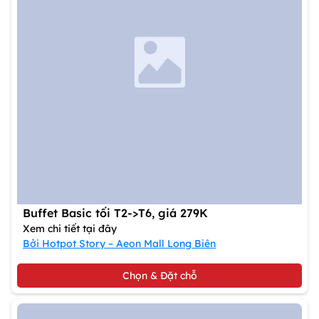
Buffet Basic tối T2->T6, giá 279K
Xem chi tiết tại đây
Bởi Hotpot Story – Aeon Mall Long Biên
Chọn & Đặt chỗ