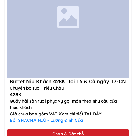
Buffet Niú Khách 428K, Tối T6 & Cả ngày T7-CN
Chuyên bò tươi Triều Châu
428K
Quầy hải sản tươi phục vụ gọi món theo nhu cầu của
thực khách
Giá chưa bao gồm VAT. Xem chi tiết TẠI ĐÂY!
Bởi SHACHA NIÚ - Lương Định Của
Chọn & Đặt chỗ