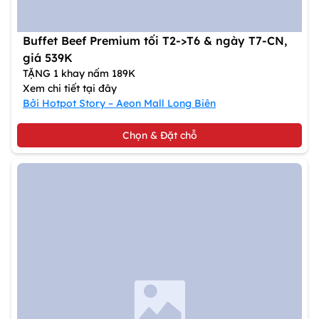
Buffet Beef Premium tối T2->T6 & ngày T7-CN,
giá 539K
TẶNG 1 khay nấm 189K
Xem chi tiết tại đây
Bởi Hotpot Story – Aeon Mall Long Biên
Chọn & Đặt chỗ