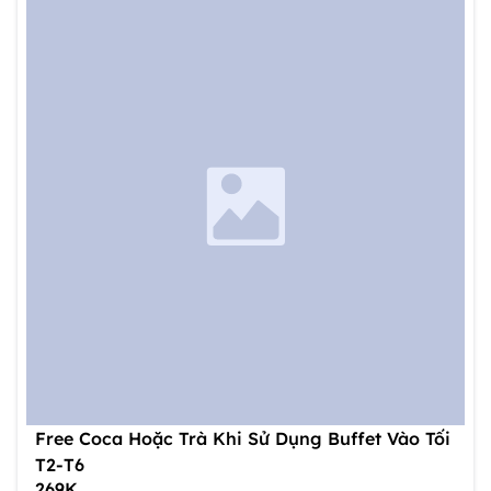
Free Coca Hoặc Trà Khi Sử Dụng Buffet Vào Tối
T2-T6
269K