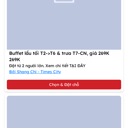
Buffet lẩu tối T2->T6 & trưa T7-CN, giá 269K
269K
Đặt từ 2 người lớn. Xem chi tiết TẠI ĐÂY
Bởi Shang Chi - Times City
Chọn & Đặt chỗ