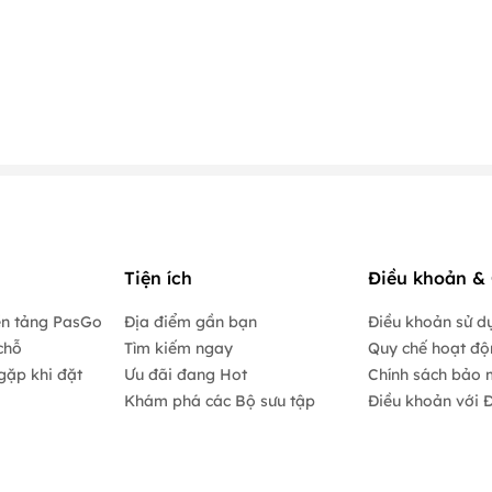
.
Tiện ích
Điều khoản & 
ền tảng PasGo
Địa điểm gần bạn
Điều khoản sử d
chỗ
Tìm kiếm ngay
Quy chế hoạt đ
gặp khi đặt
Ưu đãi đang Hot
Chính sách bảo 
Khám phá các Bộ sưu tập
Điều khoản với Đ