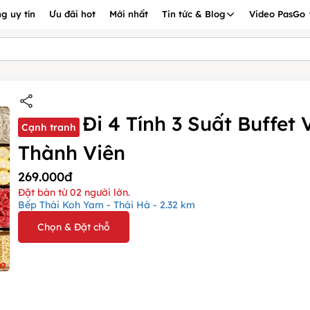
g uy tín
Ưu đãi hot
Mới nhất
Tin tức & Blog
Video PasGo
Đi 4 Tính 3 Suất Buffet
Cạnh tranh
Thành Viên
269.000đ
Đặt bàn từ 02 người lớn.
Bếp Thái Koh Yam - Thái Hà - 2.32 km
Chọn & Đặt chỗ