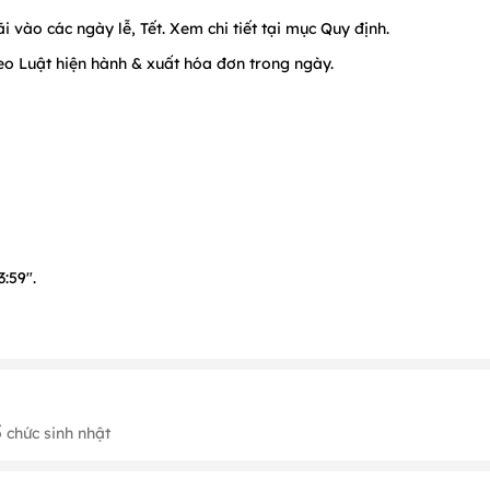
vào các ngày lễ, Tết. Xem chi tiết tại mục Quy định.
o Luật hiện hành & xuất hóa đơn trong ngày.
:59".
c:
500.000vnđ
ổ chức sinh nhật
g 2
(
2026: từ ngày 13 đến 22
);
Tháng 3 (Ngày 7, 8), Tháng 4 (
2026: n