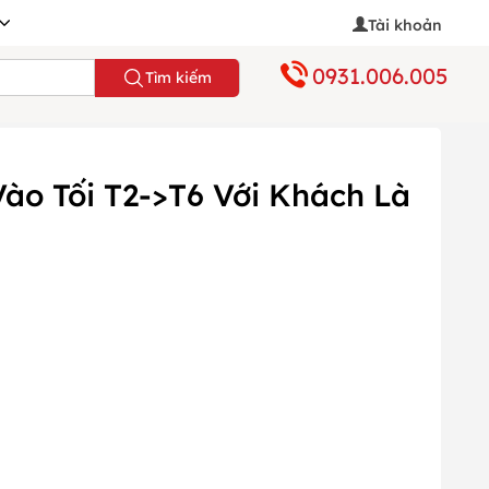
Tài khoản
0931.006.005
Tìm kiếm
 Vào Tối T2->T6 Với Khách Là