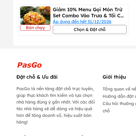
Giảm 10% Menu Gọi Món Trừ
- Nhà hàng quy định Không mang thú cưng vào nhà hàng
Set Combo Vào Trưa & Tối Cả
Tuần
Áp dụng đến hết 31/12/2026
Bán chạy
Chọn & Đặt chỗ
Đặt chỗ & Ưu đãi
Giới thiệu
PasGo là nền tảng đặt chỗ trực tuyến,
Tổng quan về n
giúp thực khách tìm kiếm và lựa chọn
Hướng dẫn đặt 
nhà hàng đúng ý gần nhất. Với các đối
Câu hỏi thường 
tác nhà hàng sẽ dễ dàng và hiệu quả
chỗ
hơn để tăng doanh số, hiệu suất bán
hàng!