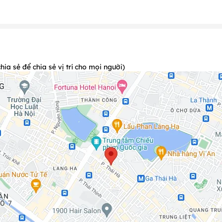
 12
(Ngày 24, 25, 31);
Âm lịch (Ngày 10/3 & 15/8).
 thể như sau:
gày 25-26, 30
); Tháng 5 (ngày 1)
2
)
a sẻ để chia sẻ vị trí cho mọi người)
ụ tốt nhất.
g có quyền từ chối nhận bàn hoặc không áp dụng ưu đãi.
 bàn
ặt bàn: