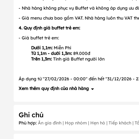
- Nhà hàng không phục vụ Buffet và không áp dụng ưu đãi 
- Giá menu chưa bao gồm VAT. Nhà hàng luôn thu VAT the
4. Quy định giá buffet trẻ em:
- Giá buffet trẻ em:
Dưới 1,1m:
Miễn Phí
Từ 1,1m - dưới 1,3m:
89.000đ
Trên 1,3m:
Tính giá Buffet người lớn
Áp dụng từ "27/02/2026 - 00:00" đến hết "31/12/2026 - 23
Xem thêm quy định của nhà hàng
1. Quy định về đặt cọc
Ghi chú
- Đoàn từ
10 người lớn
trở lên hoặc
đặt món trước
đặt cọ
Phù hợp:
Ăn gia đình | Họp nhóm | Hẹn hò | Tiếp khách | T
2. Quy định về ưu đãi: Có, cụ thể như sau:
- Ngày không áp dụng ưu đãi:
Tháng 1 (Ngày 1, 2); Thán