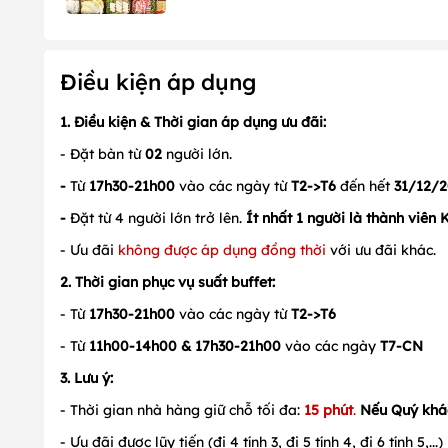
Điều kiện áp dụng
1. Điều kiện & Thời gian áp dụng ưu đãi:
- Đặt bàn từ
02
người lớn.
-
Từ
17h30-21h00
vào các ngày từ
T2->T6
đến hết
31/12/
-
Đặt từ 4 người lớn trở lên.
Ít nhất 1 người là thành viên
- Ưu đãi
không được áp dụng đồng thời
với ưu đãi khác.
2. Thời gian phục vụ suất buffet:
- Từ
17h30-21h00
vào các ngày từ
T2->T6
- Từ
11h00-14h00 & 17h30-21h00
vào các ngày
T7-CN
3
. Lưu ý:
- Thời gian nhà hàng giữ chỗ tối đa:
15 phút
.
Nếu Quý kh
- Ưu đãi được lũy tiến (đi 4 tính 3, đi 5 tính 4, đi 6 tính 5,...)