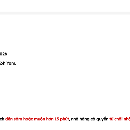
2026
 Koh Yam.
ách
đến sớm hoặc muộn hơn 15 phút
, nhà hàng có quyền
từ chối nh