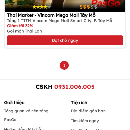
Thai Market - Vincom Mega Mall Tây Mỗ
Tầng 1 TTTM Vincom Mega Mall Smart City, P. Tây Mỗ
Giảm tới 32%
Gọi món Thái Lan
Đặt chỗ ngay
1
CSKH
0931.006.005
Giới thiệu
Tiện ích
Tổng quan về nền tảng
Địa điểm gần bạn
PasGo
Tìm kiếm ngay
Hướng dẫn đặt chỗ