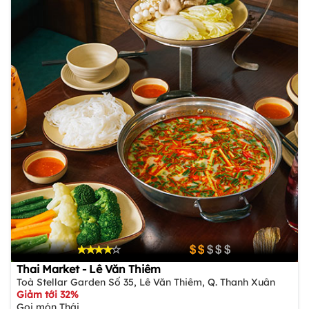
Thai Market - Lê Văn Thiêm
Toà Stellar Garden Số 35, Lê Văn Thiêm, Q. Thanh Xuân
Giảm tới 32%
Gọi món Thái