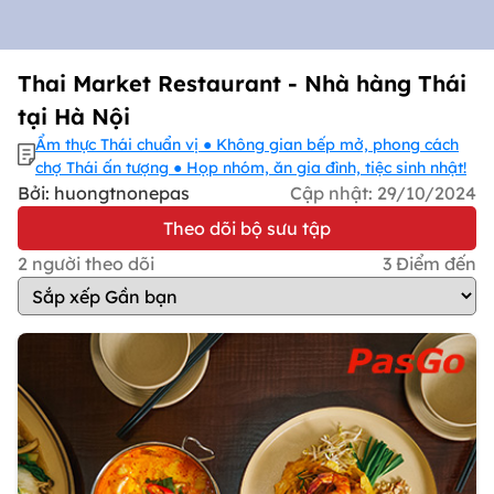
Thai Market Restaurant - Nhà hàng Thái
tại Hà Nội
Ẩm thực Thái chuẩn vị ● Không gian bếp mở, phong cách
chợ Thái ấn tượng ● Họp nhóm, ăn gia đình, tiệc sinh nhật!
Bởi: huongtnonepas
Cập nhật:
29/10/2024
Theo dõi bộ sưu tập
2
người theo dõi
3
Điểm đến