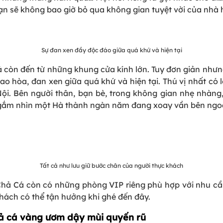
bạn sẽ không bao giờ bỏ qua không gian tuyệt vời của nhà
Sự đan xen đầy độc đáo giữa quá khứ và hiện tại
òn đến từ những khung cửa kính lớn. Tuy đơn giản nhưng n
ao hòa, đan xen giữa quá khứ và hiện tại. Thú vị nhất có 
i. Bên người thân, bạn bè, trong không gian nhẹ nhàn
ắm nhìn một Hà thành ngàn năm đang xoay vần bên ngoài t
Tất cả như lưu giữ bước chân của người thực khách
ả Cá còn có những phòng VIP riêng phù hợp với nhu cầu 
hách có thể tận hưởng khi ghé đến đây.
ả cá vàng ươm dậy mùi quyến rũ