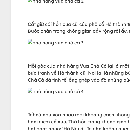
Cất giữ cái hồn xưa cũ của phố cổ Hà thành tr
Bước chân trong không gian đầy rộng rãi ấy,
Mỗi góc của nhà hàng Vua Chả Cá lại là một
bức tranh về Hà thành cũ. Nơi lại là những 
Chả Cá đã tinh tế lồng ghép vào đó những bứ
Tất cả như xóa nhòa mọi khoảng cách không g
hoài niệm cổ xưa. Thả hồn trong không gian t
hát ngọt ngào: ‘Hà Nội ơi, Ta nhớ không quê