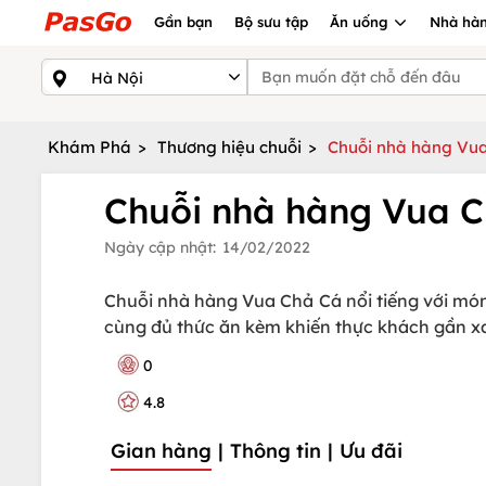
Gần bạn
Bộ sưu tập
Ăn uống
Nhà hàn
Khám Phá
>
Thương hiệu chuỗi
>
Chuỗi nhà hàng Vua
Chuỗi nhà hàng Vua C
Ngày cập nhật:
14/02/2022
Chuỗi nhà hàng Vua Chả Cá nổi tiếng với món
cùng đủ thức ăn kèm khiến thực khách gần x
0
4.8
Gian hàng
|
Thông tin
|
Ưu đãi