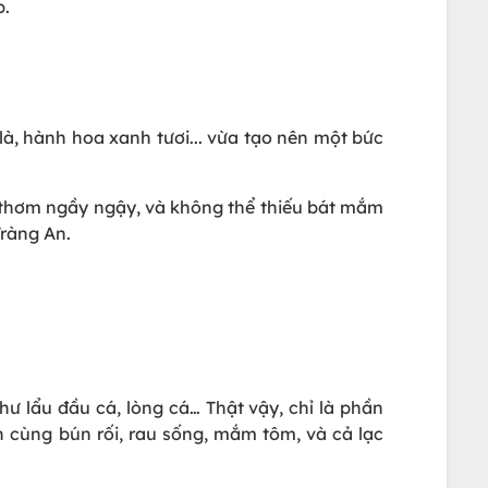
p.
là, hành hoa xanh tươi... vừa tạo nên một bức
a thơm ngầy ngậy, và không thể thiếu bát mắm
Tràng An.
 lẩu đầu cá, lòng cá… Thật vậy, chỉ là phần
n cùng bún rối, rau sống, mắm tôm, và cả lạc