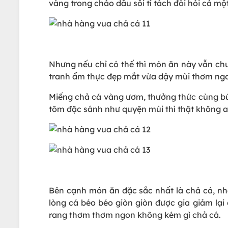
vàng trong chảo dầu sôi tí tách đòi hỏi cả mộ
Nhưng nếu chỉ có thế thì món ăn này vẫn chưa
tranh ẩm thực đẹp mắt vừa dậy mùi thơm ng
Miếng chả cá vàng ươm, thưởng thức cùng bún 
tôm đặc sánh như quyện mùi thì thật không a
Bên cạnh món ăn đặc sắc nhất là chả cá, nh
lòng cá béo béo giòn giòn được gia giảm lại
rang thơm thơm ngon không kém gì chả cá.