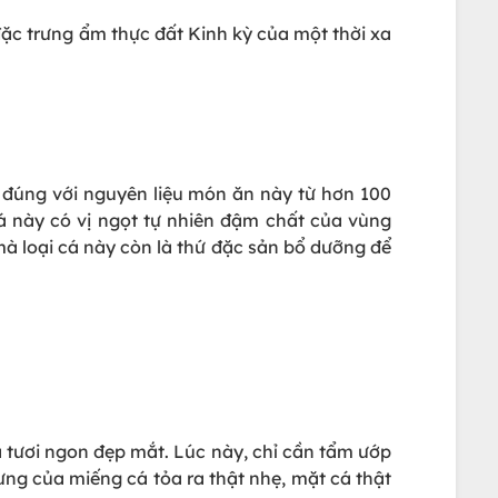
c trưng ẩm thực đất Kinh kỳ của một thời xa
g đúng với nguyên liệu món ăn này từ hơn 100
cá này có vị ngọt tự nhiên đậm chất của vùng
à loại cá này còn là thứ đặc sản bổ dưỡng để
á tươi ngon đẹp mắt. Lúc này, chỉ cần tẩm ướp
rưng của miếng cá tỏa ra thật nhẹ, mặt cá thật