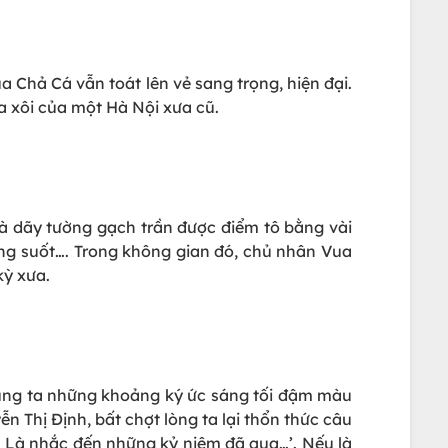
a Chả Cá vẫn toát lên vẻ sang trọng, hiện đại.
a xôi của một Hà Nội xưa cũ.
à dãy tường gạch trần được điểm tô bằng vài
ong suốt…. Trong không gian đó, chủ nhân Vua
kỳ xưa.
chúng ta những khoảng ký ức sáng tối đậm màu
 Thị Định, bất chợt lòng ta lại thổn thức câu
… Là nhắc đến những kỷ niệm đã qua…’. Nếu là