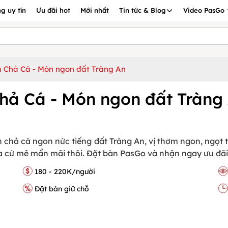
g uy tín
Ưu đãi hot
Mới nhất
Tin tức & Blog
Video PasGo
 Chả Cá - Món ngon đất Tràng An
hả Cá - Món ngon đất Tràng
 chả cá ngon nức tiếng đất Tràng An, vị thơm ngon, ngọ
a cứ mê mẩn mãi thôi. Đặt bàn PasGo và nhận ngay ưu đãi
180 - 220K/người
Đặt bàn giữ chỗ