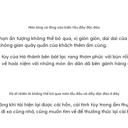
Món lòng cá lăng xào biến tấu đầy độc đáo
ọn ấn tượng không thể bỏ qua, vị giòn giòn, dai dai c
 không gian quây quần của khách thêm ấm cúng.
 của Hà thành bên bát lạc rang thơm phức với bún rối t
ở về hoài niệm với những món ăn dân dã bên gánh hàng 
Và dĩ nhiên là không thể bỏ qua món lẩu đầu cá đầy độc đáo ở đây
ng khi tái hiện lại được cái hồn, cái tinh túy trong ẩm 
i đi xa cũng nhớ, cũng muốn tìm về để thưởng thức lại cá