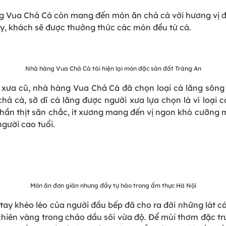
g Vua Chả Cá còn mang đến món ăn chả cá với hương vị đặ
y, khách sẽ được thưởng thức các món đều từ cá.
Nhà hàng Vua Chả Cá tái hiện lại món đặc sản đất Tràng An
trị xưa cũ, nhà hàng Vua Chả Cá đã chọn loại cá lăng sôn
 cá, sỡ dĩ cá lăng được người xưa lựa chọn là vì loại 
ần thịt săn chắc, ít xương mang đến vị ngon khó cưỡng m
gười cao tuổi.
Món ăn đơn giản nhưng đầy tự hào trong ẩm thực Hà Nội
tay khéo léo của người đầu bếp đã cho ra đời những lát c
i chiên vàng trong chảo dầu sôi vừa độ. Để mùi thơm đặc t