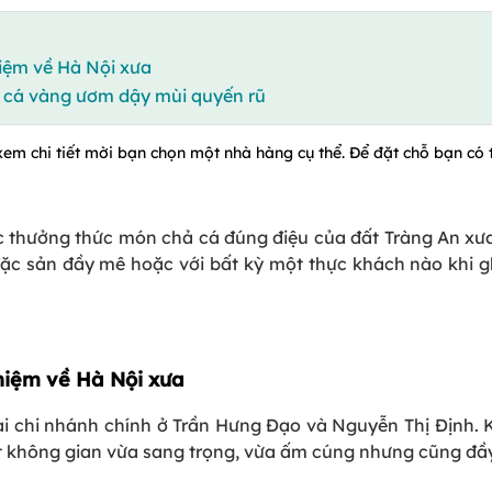
iệm về Hà Nội xưa
 cá vàng ươm dậy mùi quyến rũ
xem chi tiết mời bạn chọn một nhà hàng cụ thể. Để đặt chỗ bạn có t
c thưởng thức món chả cá đúng điệu của đất Tràng An xưa
 đặc sản đầy mê hoặc với bất kỳ một thực khách nào khi
niệm về Hà Nội xưa
i chi nhánh chính ở Trần Hưng Đạo và Nguyễn Thị Định. K
không gian vừa sang trọng, vừa ấm cúng nhưng cũng đầy