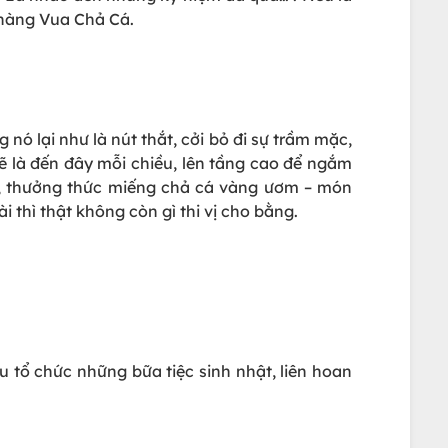
 hàng Vua Chả Cá.
ó lại như là nút thắt, cởi bỏ đi sự trầm mặc,
lẽ là đến đây mỗi chiều, lên tầng cao để ngắm
g, thưởng thức miếng chả cá vàng ươm – món
hì thật không còn gì thi vị cho bằng.
tổ chức những bữa tiệc sinh nhật, liên hoan