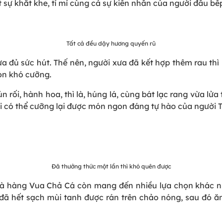
t sự khắt khe, tỉ mỉ cùng cả sự kiên nhẫn của người đầu bế
Tất cả đều dậy hương quyến rũ
 đủ sức hút. Thế nên, người xưa đã kết hợp thêm rau thì 
on khó cưỡng.
rối, hành hoa, thì là, húng lá, cùng bát lạc rang vừa lử
i có thể cưỡng lại được món ngon đáng tự hào của người 
Đã thưởng thức một lần thì khó quên được
à hàng Vua Chả Cá còn mang đến nhiều lựa chọn khác như
 đã hết sạch mùi tanh được rán trên chảo nóng, sau đó ă