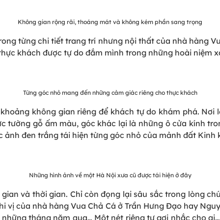
Không gian rộng rãi, thoáng mát và không kém phần sang trọng
ong từng chi tiết trang trí nhưng nội thất của nhà hàng Vu
 thực khách được tự do đắm mình trong những hoài niệm x
Từng góc nhỏ mang đến những cảm giác riêng cho thực khách
 khoảng không gian riêng để khách tự do khám phá. Nơi l
bức tường gỗ ấm màu, góc khác lại là những ô cửa kính tr
c ảnh đen trắng tái hiện từng góc nhỏ của mảnh đất Kinh 
Những hình ảnh về một Hà Nội xưa cũ được tái hiện ở đây
ian và thời gian. Chỉ còn đọng lại sâu sắc trong lòng 
hi vị của nhà hàng Vua Chả Cá ở Trần Hưng Đạo hay Nguyễn
n những tháng năm qua… Một nét riêng tư gợi nhắc cho ai