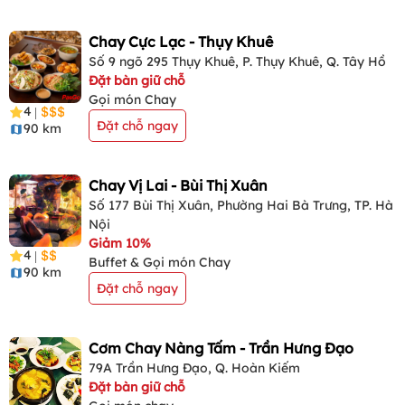
Chay Cực Lạc - Thụy Khuê
Số 9 ngõ 295 Thụy Khuê, P. Thụy Khuê, Q. Tây Hồ
Đặt bàn giữ chỗ
Gọi món Chay
4
|
Đặt chỗ ngay
90 km
Chay Vị Lai - Bùi Thị Xuân
Số 177 Bùi Thị Xuân, Phường Hai Bà Trưng, TP. Hà
Nội
Giảm 10%
4
|
Buffet & Gọi món Chay
90 km
Đặt chỗ ngay
Cơm Chay Nàng Tấm - Trần Hưng Đạo
79A Trần Hưng Đạo, Q. Hoàn Kiếm
Đặt bàn giữ chỗ