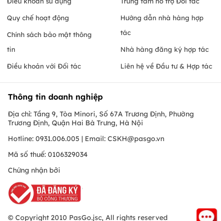
Điều khoản sử dụng
Trung tâm hỗ trợ Đối tác
Quy chế hoạt động
Hướng dẫn nhà hàng hợp
tác
Chính sách bảo mật thông
tin
Nhà hàng đăng ký hợp tác
Điều khoản với Đối tác
Liên hệ về Đầu tư & Hợp tác
Thông tin doanh nghiệp
Địa chỉ: Tầng 9, Tòa Minori, Số 67A Trương Định, Phường
Trương Định, Quận Hai Bà Trưng, Hà Nội
Hotline: 0931.006.005 | Email:
CSKH@pasgo.vn
Mã số thuế: 0106329034
Chứng nhận bởi
© Copyright 2010 PasGo.jsc, All rights reserved