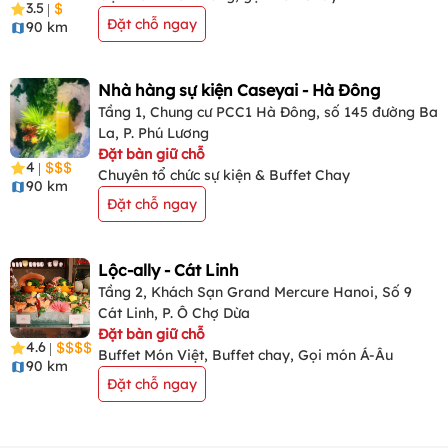
3.5
|
Đặt chỗ ngay
90 km
Nhà hàng sự kiện Caseyai - Hà Đông
Tầng 1, Chung cư PCC1 Hà Đông, số 145 đường Ba
La, P. Phú Lương
Đặt bàn giữ chỗ
4
|
Chuyên tổ chức sự kiện & Buffet Chay
90 km
Đặt chỗ ngay
Lộc-ally - Cát Linh
Tầng 2, Khách Sạn Grand Mercure Hanoi, Số 9
Cát Linh, P. Ô Chợ Dừa
Đặt bàn giữ chỗ
4.6
|
Buffet Món Việt, Buffet chay, Gọi món Á-Âu
90 km
Đặt chỗ ngay