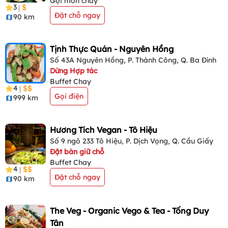
Gọi món chay
3
|
Đặt chỗ ngay
90 km
Tịnh Thực Quán - Nguyên Hồng
Số 43A Nguyên Hồng, P. Thành Công, Q. Ba Đình
Dừng Hợp tác
Buffet Chay
4
|
Gọi điện
999 km
Hương Tích Vegan - Tô Hiệu
Số 9 ngõ 233 Tô Hiệu, P. Dịch Vọng, Q. Cầu Giấy
Đặt bàn giữ chỗ
Buffet Chay
4
|
Đặt chỗ ngay
90 km
The Veg - Organic Vego & Tea - Tống Duy
Tân