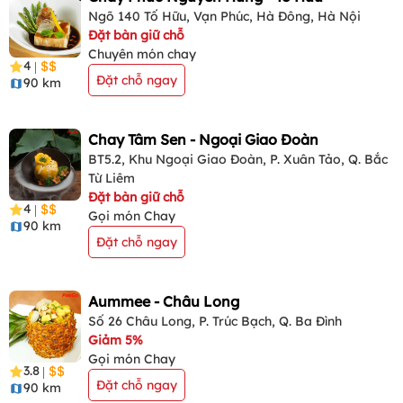
Ngõ 140 Tố Hữu, Vạn Phúc, Hà Đông, Hà Nội
Đặt bàn giữ chỗ
Chuyên món chay
4
|
Đặt chỗ ngay
90 km
Chay Tâm Sen - Ngoại Giao Đoàn
BT5.2, Khu Ngoại Giao Đoàn, P. Xuân Tảo, Q. Bắc
Từ Liêm
Đặt bàn giữ chỗ
4
|
Gọi món Chay
90 km
Đặt chỗ ngay
Aummee - Châu Long
Số 26 Châu Long, P. Trúc Bạch, Q. Ba Đình
Giảm 5%
Gọi món Chay
3.8
|
Đặt chỗ ngay
90 km