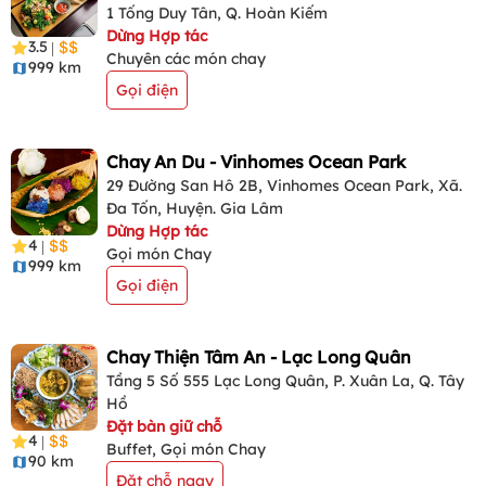
1 Tống Duy Tân, Q. Hoàn Kiếm
Dừng Hợp tác
3.5
|
Chuyên các món chay
999 km
Gọi điện
Chay An Du - Vinhomes Ocean Park
29 Đường San Hô 2B, Vinhomes Ocean Park, Xã.
Đa Tốn, Huyện. Gia Lâm
Dừng Hợp tác
4
|
Gọi món Chay
999 km
Gọi điện
Chay Thiện Tâm An - Lạc Long Quân
Tầng 5 Số 555 Lạc Long Quân, P. Xuân La, Q. Tây
Hồ
Đặt bàn giữ chỗ
4
|
Buffet, Gọi món Chay
90 km
Đặt chỗ ngay