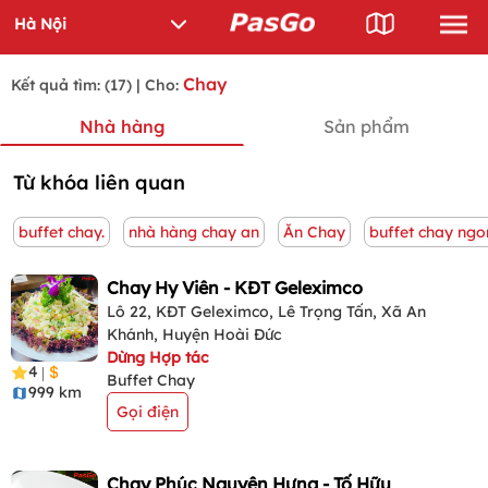
Chay
Kết quả tìm: (17) | Cho:
Nhà hàng
Sản phẩm
Từ khóa liên quan
buffet chay.
nhà hàng chay an
Ăn Chay
buffet chay ngo
Chay Hy Viên - KĐT Geleximco
Lô 22, KĐT Geleximco, Lê Trọng Tấn, Xã An
Khánh, Huyện Hoài Đức
Dừng Hợp tác
4
|
Buffet Chay
999 km
Gọi điện
Chay Phúc Nguyên Hưng - Tố Hữu