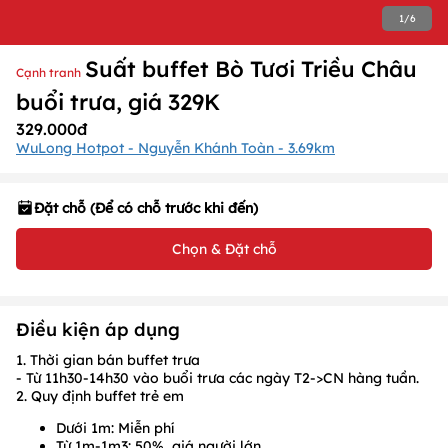
1
/
6
Suất buffet Bò Tươi Triều Châu
Cạnh tranh
buổi trưa, giá 329K
329.000đ
WuLong Hotpot - Nguyễn Khánh Toàn - 3.69km
Đặt chỗ (Để có chỗ trước khi đến)
Chọn & Đặt chỗ
Điều kiện áp dụng
1. Thời gian bán buffet trưa
- Từ
11h30-14h30
vào buổi trưa các ngày T2->CN hàng tuần.
2. Quy định buffet trẻ em
Dưới 1m: Miễn phí
Từ 1m-1m3: 50% giá người lớn