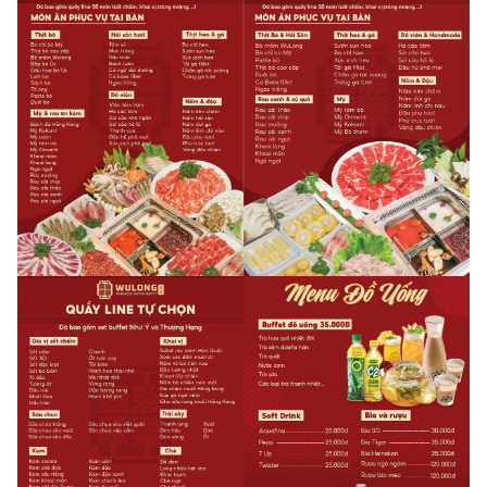
3. Quy định về thời gian nhận khách PasGo
- Nhà hàng luôn nhận khách PasGo.
4. Quy định về Thời gian đặt chỗ trước: Không quy
định
- Lưu ý:
Quý khách vui lòng đặt chỗ trước ít nhất
15
phút để
được phục vụ tốt nhất.
5. Quy định về Thời gian giữ chỗ tối đa: Có, cụ thể như
sau:
- Thời gian nhà hàng giữ chỗ tối đa:
15
phút.
6. Quy định về số khách tối thiểu trên mỗi lượt đặt bàn
- Thông tin đang được cập nhật, vui lòng liên hệ để biết chi
tiết
7. Quy định về Hoá đơn: Có, cụ thể như sau:
-
Hoá đơn VAT:
Nhà hàng luôn thu theo quy định hiện hành
- Hoá đơn trực tiếp:
Nhà hàng có xuất hóa đơn trực tiếp, vui
lòng liên hệ để biết chi tiết
8. Quy định về Phí phục vụ
- Thông tin đang được cập nhật, vui lòng liên hệ để biết chi
tiết
9. Quy định về phí mang đồ vào: Có, cụ thể như sau:
- Thông tin đang được cập nhật, vui lòng liên hệ để biết chi
tiết