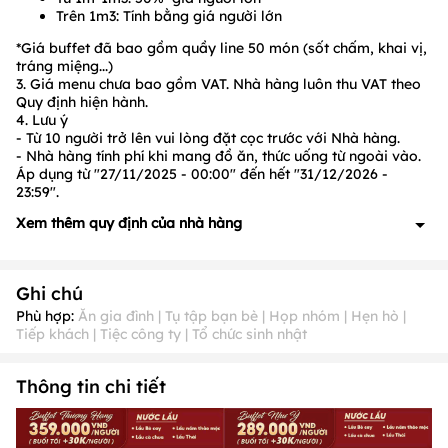
Trên 1m3: Tính bằng giá người lớn
*Giá buffet đã bao gồm quầy line 50 món (sốt chấm, khai vị,
tráng miệng...)
3. Giá menu chưa bao gồm VAT. Nhà hàng luôn thu VAT theo
Quy định hiện hành.
4. Lưu ý
- Từ 10 người trở lên vui lòng đặt cọc trước với Nhà hàng.
- Nhà hàng tính phí khi mang đồ ăn, thức uống từ ngoài vào.
Áp dụng từ "27/11/2025 - 00:00" đến hết "31/12/2026 -
23:59".
Xem thêm quy định của nhà hàng
1. Quy định về đặt cọc: Có, cụ thể như sau:
- Đoàn khách từ 10 người lớn trở lên đặt cọc, vui lòng liên hệ
Ghi chú
để biết chi tiết
2. Quy định về ưu đãi: Có, cụ thể như sau:
Phù hợp:
Ăn gia đình | Tụ tập bạn bè | Họp nhóm | Hẹn hò |
Tiếp khách | Tiệc công ty | Tổ chức sinh nhật
- Ưu đãi không được áp dụng các ngày sau:
Tháng 1 ( Ngày
1); Tháng 2 (Ngày 14); Tháng 3 (Ngày 8); Tháng 4 (Ngày 30);
Tháng 5 (Ngày 1); Tháng 6 (Ngày 1); Tháng 9 (Ngày 2); Tháng
Thông tin chi tiết
10 (Ngày 19,20); Tháng 11 (Ngày 20); Tháng 12 (Ngày 23,24,
25, 30, 31) , 10/3 Âm Lịch & 14/08 Âm lịch và 15/08 Âm lịch
- Ưu đãi không được áp dụng đồng thời cùng với các chương
trình ưu đãi khác tại Nhà hàng