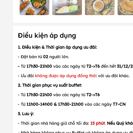
Điều kiện áp dụng
1. Điều kiện & Thời gian áp dụng ưu đãi:
- Đặt bàn từ
02
người lớn.
-
Từ
17h30-21h00
vào các ngày từ
T2->T6
đến hết
31/12/
- Ưu đãi
không được áp dụng đồng thời
với ưu đãi khác.
2. Thời gian phục vụ suất buffet:
- Từ
17h30-21h00
vào các ngày từ
T2->T6
- Từ
11h00-14h00 & 17h30-21h00
vào các ngày
T7-CN
3
. Lưu ý:
- Thời gian nhà hàng giữ chỗ tối đa:
15 phút
.
Nếu Quý kh
- Nhà hàng không phục vụ Buffet và không áp dụng ưu đãi 