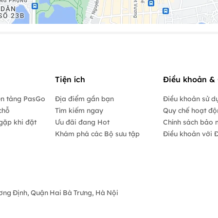
h và xuất hóa đơn trong ngày.
ếp.
u:
Tiện ích
Điều khoản & 
Nước hoa quả,…):
10.000
vnđ/chai/lon
ền tảng PasGo
Địa điểm gần bạn
Điều khoản sử d
ochu/sake,Strongbow):
chỗ
Tìm kiếm ngay
20.000
vnđ/chai/ lon
Quy chế hoạt đ
gặp khi đặt
Ưu đãi đang Hot
Chính sách bảo 
ka, rượu táo mèo, rượu mơ…):
100.000 - 300.000
vnđ/chai/ lít
Khám phá các Bộ sưu tập
Điều khoản với Đ
huộc vào giá trị của chai rượu)
ương Định, Quận Hai Bà Trưng, Hà Nội
.