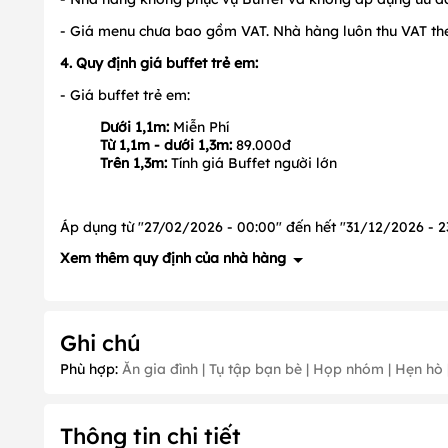
- Giá menu chưa bao gồm VAT. Nhà hàng luôn thu VAT the
4. Quy định giá buffet trẻ em:
- Giá buffet trẻ em:
Dưới 1,1m:
Miễn Phí
Từ 1,1m - dưới 1,3m:
89.000đ
Trên 1,3m:
Tính giá Buffet người lớn
Áp dụng từ "27/02/2026 - 00:00" đến hết "31/12/2026 - 23
Xem thêm quy định của nhà hàng
1. Quy định về đặt cọc: Có, cụ thể như sau:
Ghi chú
- Đoàn từ
10 người lớn
trở lên hoặc
đặt món trước
đặt cọ
Phù hợp:
Ăn gia đình | Tụ tập bạn bè | Họp nhóm | Hẹn hò |
2. Quy định về ưu đãi: Có, cụ thể như sau:
- Ngày không áp dụng ưu đãi:
Tháng 1 (ngày 1,2), Tháng
Tháng 9 (ngày 1, 2), Tháng 10 (
ngày
18
,
19,
20
), Tháng 12
(
Thông tin chi tiết