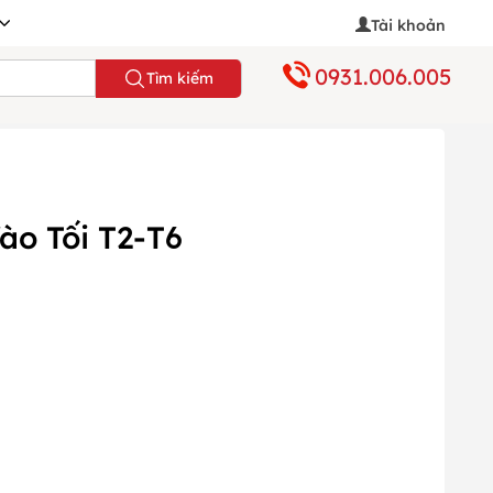
Tài khoản
0931.006.005
Tìm kiếm
ào Tối T2-T6