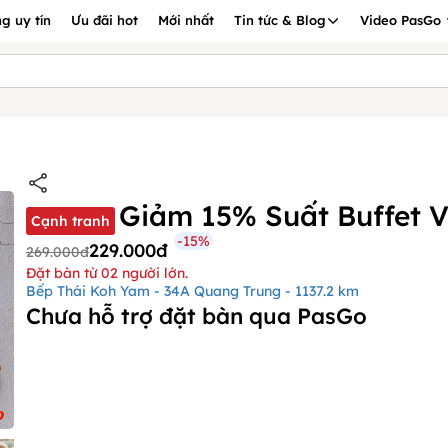
g uy tín
Ưu đãi hot
Mới nhất
Tin tức & Blog
Video PasGo
Giảm 15% Suất Buffet V
Cạnh tranh
-15%
229.000đ
269.000đ
Đặt bàn từ 02 người lớn.
Bếp Thái Koh Yam - 34A Quang Trung - 1137.2 km
Chưa hỗ trợ đặt bàn qua PasGo