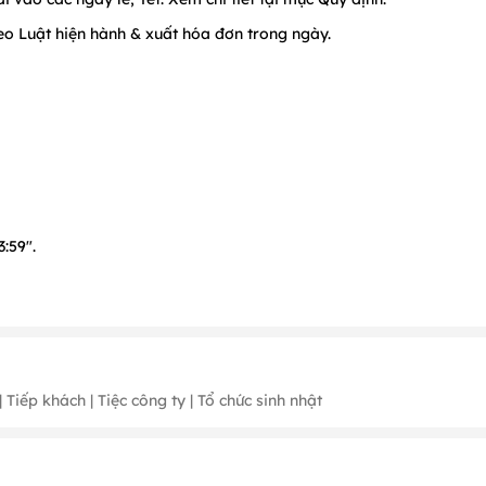
o Luật hiện hành & xuất hóa đơn trong ngày.
:59".
c:
500.000 VNĐ.
 Tiếp khách | Tiệc công ty | Tổ chức sinh nhật
 2
(
2026: từ ngày 13 đến 22
)
, Tháng 3 (ngày 7, 8),
Tháng 4 (
2026: ngà
ngày 24, 25, 31)
, Âm lịch (ngày 10/3 & 15/8).