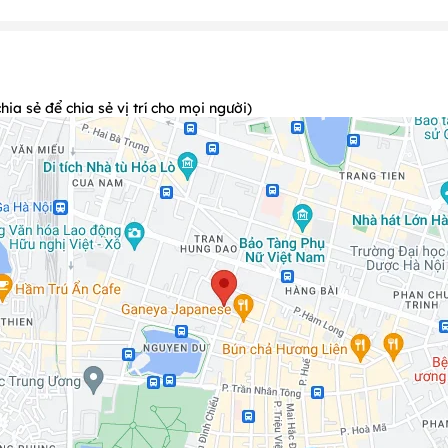
 thể như sau:
gày 25-26, 30
); Tháng 5 (Ngày 1)
2
)
a sẻ để chia sẻ vị trí cho mọi người)
 định
ụ tốt nhất.
 như sau:
àng có quyền từ chối nhận bàn hoặc không áp dụng ưu đãi.
 bàn: Có, cụ thể như sau: