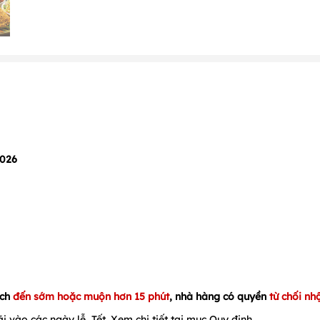
2026
ách
đến sớm hoặc muộn hơn 15 phút
, nhà hàng có quyền
từ chối nh
vào các ngày lễ, Tết. Xem chi tiết tại mục Quy định.