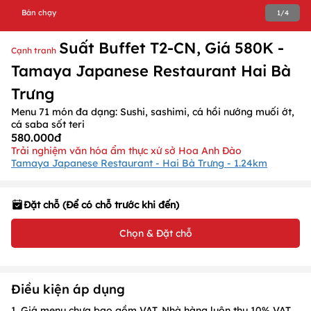
Bán chạy
1
/
4
Suất Buffet T2-CN, Giá 580K -
Cạnh tranh
Tamaya Japanese Restaurant Hai Bà
Trưng
Menu 71 món đa dạng: Sushi, sashimi, cá hồi nướng muối ớt,
cá saba sốt teri
580.000đ
Trải nghiệm văn hóa ẩm thực xứ sở Hoa Anh Đào
Tamaya Japanese Restaurant - Hai Bà Trưng - 1.24km
Đặt chỗ (Để có chỗ trước khi đến)
Chọn & Đặt chỗ
Điều kiện áp dụng
1. Giá menu chưa bao gồm VAT. Nhà hàng luôn thu 10% VAT.