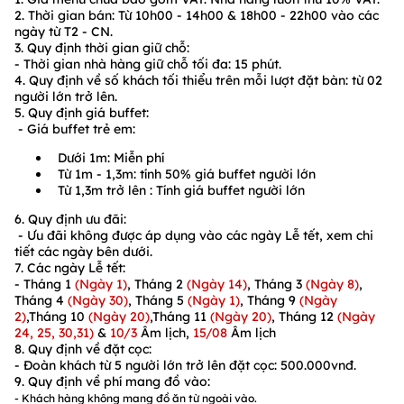
2. Thời gian bán:
Từ
10h00 - 14h00 & 18h00 - 22h00
vào các
ngày từ
T2 - CN.
3. Quy định thời gian giữ chỗ:
- Thời gian nhà hàng giữ chỗ tối đa:
15 phút.
4.
Quy định về số khách tối thiểu trên mỗi lượt đặt bàn:
từ
02
người lớn
trở lên.
5. Quy định giá buffet:
- Giá buffet trẻ em:
Dưới
1m:
Miễn phí
Từ
1m - 1,3m:
tính
50%
giá buffet người lớn
Từ
1,3m
trở lên : Tính giá buffet người lớn
6. Quy định ưu đãi:
- Ưu đãi không được áp dụng vào các ngày Lễ tết, xem chi
tiết các ngày bên dưới.
7. Các ngày Lễ tết:
- Tháng 1
(Ngày 1)
, Tháng 2
(Ngày 14)
, Tháng 3
(Ngày 8)
,
Tháng 4
(Ngày 30)
, Tháng 5
(Ngày 1)
, Tháng 9
(Ngày
2)
,Tháng 10
(Ngày 20)
,Tháng 11
(Ngày 20)
, Tháng 12
(Ngày
24, 25, 30,31)
&
10/3
Âm lịch,
15/08
Âm lịch
8. Quy định về đặt cọc:
- Đoàn khách từ 5 người lớn trở lên đặt cọc: 500.000vnđ.
9. Quy định về phí mang đồ vào:
- Khách hàng không mang đồ ăn từ ngoài vào.