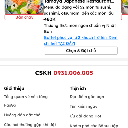
Tamaya Japanese Restaurant
Menu đa dạng với 52 món từ sushi,
Hai Bà Trưng
sashimi, otsumami đến các món lẩu
Bán chạy
480K
Thưởng thức món ngon chuẩn vị Nhật
Bản
Buffet phục vụ từ 2 khách trở lên. Xem
chi tiết TẠI ĐÂY!
Chọn & Đặt chỗ
CSKH
0931.006.005
Giới thiệu
Tiện ích
Tổng quan về nền tảng
Địa điểm gần bạn
PasGo
Tìm kiếm ngay
Hướng dẫn đặt chỗ
Ưu đãi đang Hot
Câu hỏi thường gặp khi đặt
Khám phá các Bộ sưu tập