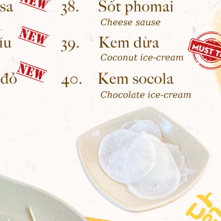
 định
để được phục vụ tốt nhất.
 như sau:
 bàn: Có, cụ thể như sau:
trở lên.
 quy định của nhà nước)
ếp.
u: