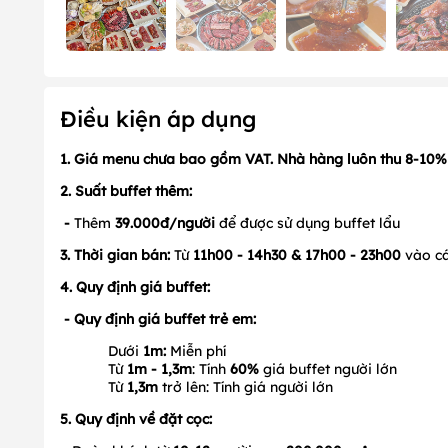
Điều kiện áp dụng
1. Giá menu chưa bao gồm VAT. Nhà hàng luôn thu 8-10%
2. Suất buffet thêm:
-
Thêm
39.000đ/người
để được sử dụng buffet lẩu
3. Thời gian bán:
Từ
11h00 - 14h30 & 17h00 - 23h00
vào c
4. Quy định giá buffet:
- Quy định giá buffet trẻ em:
Dưới
1m:
Miễn phí
Từ
1m - 1,3m
: Tính
60%
giá buffet người lớn
Từ
1,3m
trở lên: Tính giá người lớn
5. Quy định về đặt cọc: