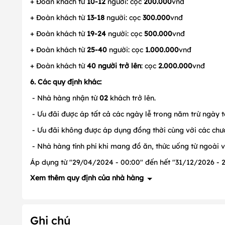
+ Đoàn khách từ
10-12
người: cọc
200.000
vnđ
+ Đoàn khách từ
13-18
người: cọc
300.000
vnđ
+ Đoàn khách từ
19-24
người: cọc
500.000
vnđ
+ Đoàn khách từ
25-40
người: cọc
1.000.000
vnđ
+ Đoàn khách từ
40 người trở lên
: cọc
2.000.000
vnđ
6. Các quy định khác:
- Nhà hàng nhận từ
02
khách trở lên.
- Ưu đãi được áp tất cả các ngày lễ trong năm trừ ngày t
- Ưu đãi không được áp dụng đồng thời cùng với các chươ
- Nhà hàng tính phí khi mang đồ ăn, thức uống từ ngoài 
Áp dụng từ "29/04/2024 - 00:00" đến hết "31/12/2026 - 2
Xem thêm quy định của nhà hàng
1. Quy định về đặt cọc: Có, cụ thể như sau:
Ghi chú
+ Đoàn khách từ
10-12
người: cọc
200.000
vnđ