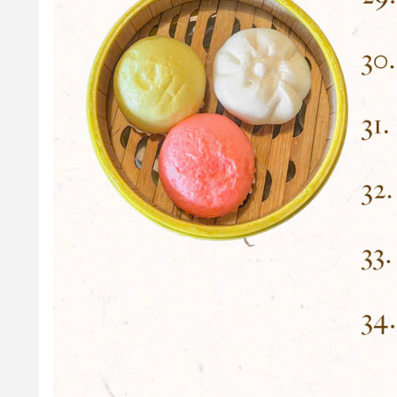
-Số khách tối thiểu trên mỗi lượt đặt bàn: từ
02
người lớn 
7. Quy định về Hoá đơn: Có, cụ thể như sau:
-
Hoá đơn VAT:
Nhà hàng luôn thu
8%
hoặc
10%
VAT (theo
- Hoá đơn trực tiếp:
Nhà hàng không xuất hóa đơn trực ti
+ Đoàn khách từ
10-12
người: cọc
200.000
vnđ
+ Đoàn khách từ
13-18
người: cọc
300.000
vnđ
+ Đoàn khách từ
19-24
người: cọc
500.000
vnđ
+ Đoàn khách từ
25-40
người: cọc
1.000.000
vnđ
+ Đoàn khách từ
40 người trở lên
: cọc
2.000.000
vnđ
2. Quy định về ưu đãi: Có, cụ thể như sau:
- Ưu đãi được áp dụng với tất cả các ngày lễ trong năm tr
- Ưu đãi không được áp dụng đồng thời cùng với các chươ
3. Quy định về thời gian nhận khách PasGo
- Nhà hàng luôn nhận khách PasGo.