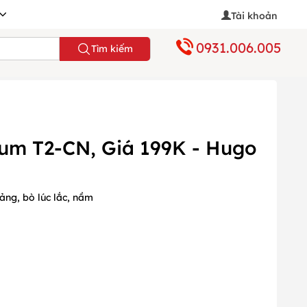
Tài khoản
0931.006.005
Tìm kiếm
um T2-CN, Giá 199K - Hugo
ng, bò lúc lắc, nầm