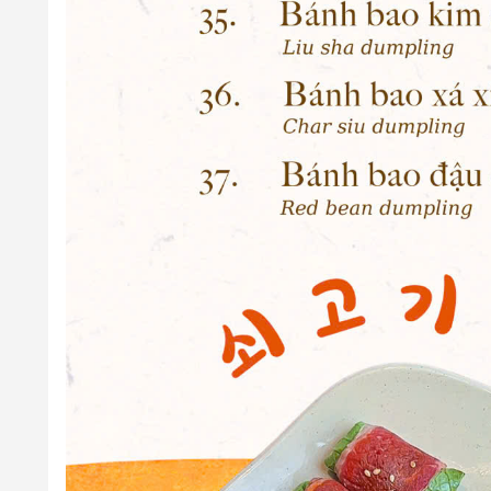
4. Quy định về Thời gian đặt chỗ trước: Không quy
- Lưu ý:
Quý khách vui lòng đặt chỗ trước ít nhất 30 phút 
5. Quy định về Thời gian giữ chỗ tối đa: Có, cụ thể
- Thời gian nhà hàng giữ chỗ tối đa:
2
0
phút.
6. Quy định về số khách tối thiểu trên mỗi lượt đặt
-Số khách tối thiểu trên mỗi lượt đặt bàn: từ
02
người lớn 
7. Quy định về Hoá đơn: Có, cụ thể như sau:
-
Hoá đơn VAT:
Nhà hàng luôn thu
8%
hoặc
10%
VAT (theo
- Hoá đơn trực tiếp:
Nhà hàng không xuất hóa đơn trực ti
8. Quy định về Phí phục vụ: Không quy định
9. Quy định về phí mang đồ vào: Có, cụ thể như sa
- Đồ ăn: Miễn phí.
- Đồ uống:
40.000vnđ/lít