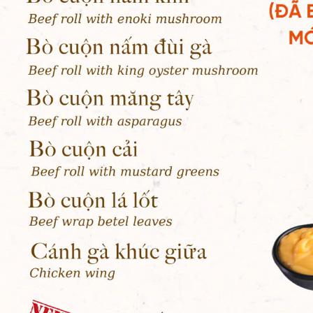
trở lên.
 quy định của nhà nước)
ếp.
ừ ngày tết.
ng trình ưu đãi khác tại Nhà hàng.