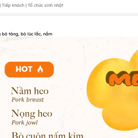
 Tiếp khách | Tổ chức sinh nhật
bò tảng, bò lúc lắc, nầm
ừ ngày tết.
ng trình ưu đãi khác tại Nhà hàng.
 định
để được phục vụ tốt nhất.
 như sau:
 bàn: Có, cụ thể như sau: