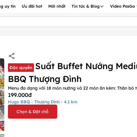
g uy tín
Ưu đãi hot
Mới nhất
Tin tức & Blog
Video PasGo
Suất Buffet Nướng Medi
Độc quyền
BBQ Thượng Đình
Menu đa dạng với 18 món nướng và 22 món ăn kèm: Thăn bò tả
199.000đ
Hugo BBQ - Thượng Đình - 4.1 km
Chọn & Đặt chỗ