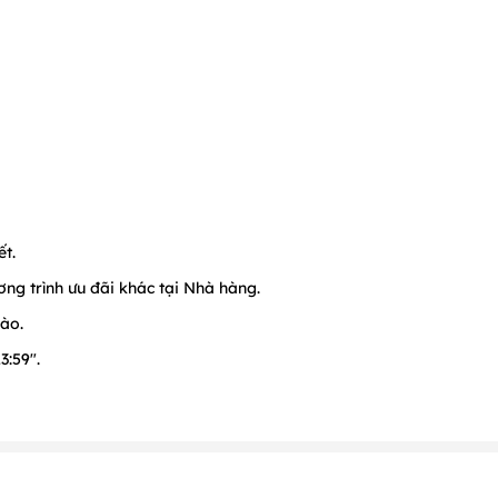
ết.
ng trình ưu đãi khác tại Nhà hàng.
vào.
3:59".