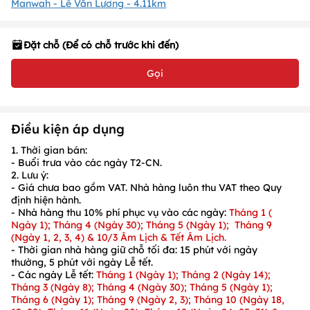
Manwah - Lê Văn Lương - 4.11km
Đặt chỗ (Để có chỗ trước khi đến)
Gọi
Điều kiện áp dụng
1. Thời gian bán:
-
Buổi trưa
vào các ngày
T2-CN
.
2. Lưu ý:
- Giá chưa bao gồm VAT. Nhà hàng luôn thu VAT theo Quy
định hiện hành.
- Nhà hàng thu
10%
phí phục vụ vào các ngày
:
Tháng 1 (
Ngày 1); Tháng 4 (Ngày 30); Tháng 5 (Ngày 1); Tháng 9
(Ngày 1, 2, 3, 4) & 10/3 Âm Lịch & Tết Âm Lịch.
- Thời gian nhà hàng giữ chỗ tối đa:
15 phút
với
ngày
thường
,
5 phút
với
ngày Lễ tết.
- Các ngày
Lễ tết:
Tháng 1 (Ngày 1); Tháng 2 (Ngày 14);
Tháng 3 (Ngày 8); Tháng 4 (Ngày 30); Tháng 5 (Ngày 1);
Tháng 6 (Ngày 1); Tháng 9 (Ngày 2, 3); Tháng 10 (Ngày 18,