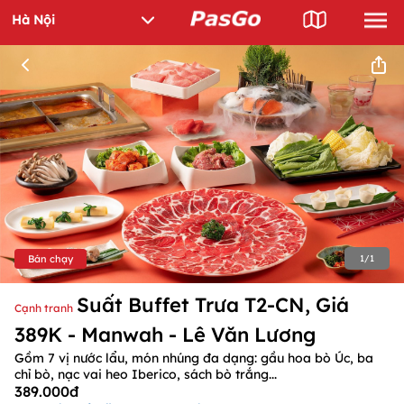
Bán chạy
1
/
1
Suất Buffet Trưa T2-CN, Giá
Cạnh tranh
389K - Manwah - Lê Văn Lương
Gồm 7 vị nước lẩu, món nhúng đa dạng: gầu hoa bò Úc, ba
chỉ bò, nạc vai heo Iberico, sách bò trắng...
389.000đ