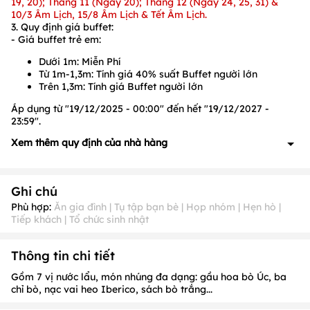
19, 20); Tháng 11 (Ngày 20); Tháng 12 (Ngày 24, 25, 31) &
10/3 Âm Lịch, 15/8 Âm Lịch & Tết Âm Lịch.
3. Quy định giá buffet:
- Giá buffet trẻ em:
Dưới 1m:
Miễn Phí
Từ 1m-1,3m:
Tính giá
40
% suất Buffet người lớn
Trên 1,3m:
Tính giá Buffet người lớn
Áp dụng từ "19/12/2025 - 00:00" đến hết "19/12/2027 -
23:59".
Xem thêm quy định của nhà hàng
1. Quy định về đặt cọc
- Phí đặt cọc khi khách hàng đặt món trước đang được cập
Ghi chú
nhật, vui lòng liên hệ để biết chi tiết.
2. Quy định về thời gian nhận khách PasGo
Phù hợp:
Ăn gia đình | Tụ tập bạn bè | Họp nhóm | Hẹn hò |
Tiếp khách | Tổ chức sinh nhật
- Nhà hàng luôn nhận khách PasGo
3. Quy định về Thời gian đặt chỗ trước: Không quy
định
Thông tin chi tiết
*Lưu ý:
- Quý khách vui lòng đặt chỗ trước
3
0 phút
để được phục vụ
Gồm 7 vị nước lẩu, món nhúng đa dạng: gầu hoa bò Úc, ba
tốt nhất.
chỉ bò, nạc vai heo Iberico, sách bò trắng...
4. Quy định về Thời gian giữ chỗ tối đa