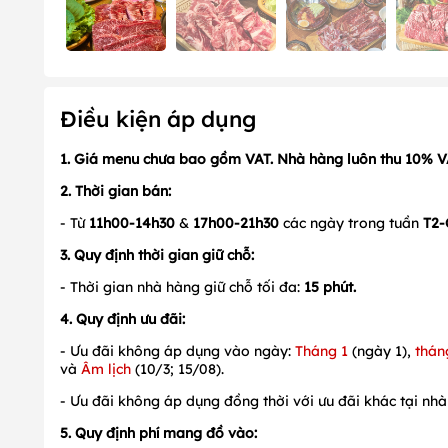
Điều kiện áp dụng
1. Giá menu chưa bao gồm VAT. Nhà hàng luôn thu 10% 
2. Thời gian bán:
- Từ
11h00-14h30
&
17h00-21h30
các ngày trong tuần
T2-
3. Quy định thời gian giữ chỗ:
- Thời gian nhà hàng giữ chỗ tối đa:
15 phút.
4. Quy định ưu đãi:
- Ưu đãi không áp dụng vào ngày:
Tháng 1
(ngày 1),
thán
và
Âm lịch
(10/3; 15/08).
- Ưu đãi không áp dụng đồng thời với ưu đãi khác tại nhà
5. Quy định phí mang đồ vào: