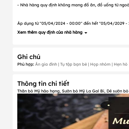
- Nhà hàng quy định không mang đồ ăn, đồ uống từ ngoà
Áp dụng từ "05/04/2024 - 00:00" đến hết "05/04/2029 - 2
Xem thêm quy định của nhà hàng
1. Quy định về đặt cọc
Ghi chú
- Thông tin chưa được cập nhật, vui lòng liên hệ để biết chi
Phù hợp:
Ăn gia đình | Tụ tập bạn bè | Họp nhóm | Hẹn hò |
2. Quy định về ưu đãi: Có, cụ thể như sau:
- Ưu đãi không áp dụng các ngày:
Tháng 1
(ngày 1),
thán
và
Âm lịch
(10/3; 15/08)
Thông tin chi tiết
3. Quy định về thời gian nhận khách PasGo
Thăn bò Mỹ hảo hạng, Sườn bò Mỹ La Gal Bi, Dẻ sườn bò
- Nhà hàng luôn nhận khách PasGo.
4. Quy định về Thời gian đặt chỗ trước: Không quy
- Lưu ý:
Quý khách nên đặt chỗ trước
30
phút để được phục
5. Quy định về Thời gian giữ chỗ tối đa