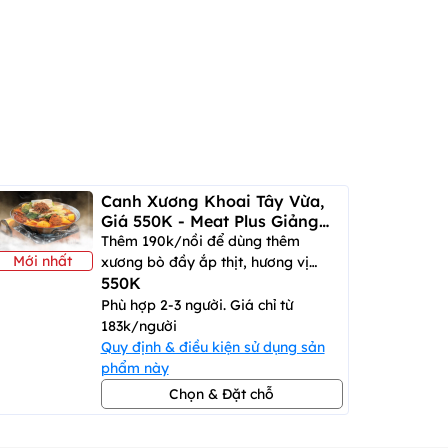
Canh Xương Khoai Tây Vừa,
Giá 550K - Meat Plus Giảng
Võ
Thêm 190k/nồi để dùng thêm
Mới nhất
xương bò đầy ắp thịt, hương vị
550K
đậm đà, cay tê nhẹ
Phù hợp 2-3 người. Giá chỉ từ
183k/người
Quy định & điều kiện sử dụng sản
phẩm này
Chọn & Đặt chỗ