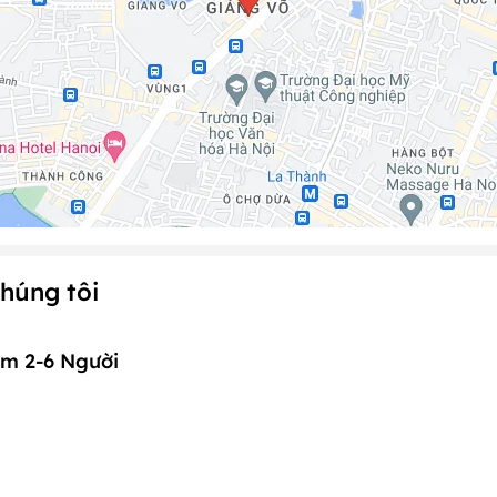
húng tôi
m 2-6 Người