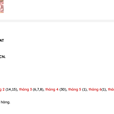
VAT
CN.
g 2
(14,15),
tháng 3
(6,7,8),
tháng 4
(30),
tháng 5
(1),
tháng 6
(1),
thá
 hàng.