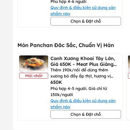
bò Mỹ
Phù hợp 4-6 người
Quy định & điều kiện sử dụng sản
phẩm này
Chọn & Đặt chỗ
Món Panchan Đăc Sắc, Chuẩn Vị Hàn
Canh Xương Khoai Tây Lớn,
Giá 650K - Meat Plus Giảng
Võ
Thêm 190k/nồi để dùng thêm
Mới nhất
xương bò đầy ắp thịt, hương vị
650K
đậm đà, cay tê nhẹ
Phù hợp 4-5 người. Giá chỉ từ
150k/người
Quy định & điều kiện sử dụng sản
phẩm này
Chọn & Đặt chỗ