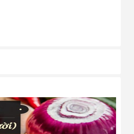
g 9
(2),
tháng 10
(20),
tháng 11
(20),
tháng 12
(24, 31)