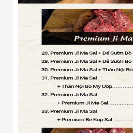
- Thời gian nhà hàng giữ chỗ tối đa:
15
phút
6. Quy định về số khách tối thiểu trên mỗi lượt đặt
- Thông tin chưa được cập nhật, vui lòng liên hệ để biết chi
7. Quy định về Hoá đơn: Có, cụ thể như sau:
-
Hoá đơn VAT:
Nhà hàng luôn thu
10%
VAT.
- Hoá đơn trực tiếp:
Nhà hàng không xuất hóa đơn trực ti
8. Quy định về Phí phục vụ
- Thông tin chưa được cập nhật, vui lòng liên hệ để biết chi
9. Quy định về phí mang đồ vào: Có, cụ thể như sa
- Khách hàng không mang đồ ăn, đồ uống từ ngoài vào.