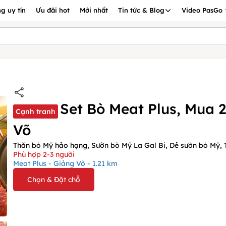
g uy tín
Ưu đãi hot
Mới nhất
Tin tức & Blog
Video PasGo
Set Bò Meat Plus, Mua 2
Cạnh tranh
Võ
Thăn bò Mỹ hảo hạng, Sườn bò Mỹ La Gal Bi, Dẻ sườn bò Mỹ, 
Phù hợp 2-3 người
Meat Plus - Giảng Võ - 1.21 km
Chọn & Đặt chỗ