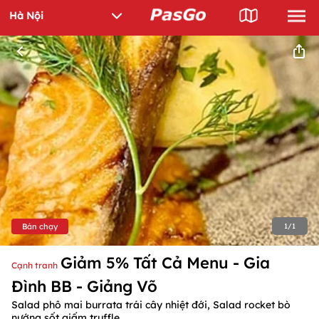
Bán chạy
1
/
1
Giảm 5% Tất Cả Menu - Gia
Cạnh tranh
Đình BB - Giảng Võ
Salad phô mai burrata trái cây nhiệt đới, Salad rocket bò
nướng sốt giấm truffle