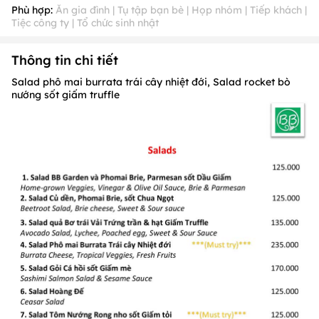
2. Quy định về ưu đãi: Có, cụ thể như sau:
Phù hợp:
Ăn gia đình | Tụ tập bạn bè | Họp nhóm | Tiếp khách |
Tiệc công ty | Tổ chức sinh nhật
- Ưu đãi không áp dụng các ngày:
Tháng 1
(Ngày 1);
Tháng
2
(Ngày 13,14,15);
Tháng 3
(Ngày 8);
Tháng 4
(Ngày
30);
Tháng 5
(Ngày 1);
Tháng 6
(Ngày 1);
Tháng 9
(Ngày
Thông tin chi tiết
2);
Tháng 10
(Ngày 20);
Tháng 11
(Ngày 20);
Tháng 12
(Ngày
24, 25, 31) &
10/3 Âm Lịch
Salad phô mai burrata trái cây nhiệt đới, Salad rocket bò
- Ưu đãi không được áp dụng đồng thời cùng với các chương
nướng sốt giấm truffle
trình ưu đãi khác tại Nhà hàng
3. Quy định về thời gian nhận khách PasGo
- Nhà hàng luôn nhận khách PasGo.
4. Quy định về Thời gian đặt chỗ trước: Không quy
định
- Lưu ý:
Quý khách nên đặt chỗ trước từ
30
phút để được hỗ
trợ tốt nhất.
5. Quy định về Thời gian giữ chỗ tối đa
- Thông tin đang được cập nhật, vui lòng liên hệ để biết chi
tiết.
6. Quy định về số khách tối thiểu trên mỗi lượt đặt bàn
- Thông tin đang được cập nhật, vui lòng liên hệ để biết chi
tiết.
7. Quy định về Hoá đơn: Có, cụ thể như sau:
-
Hoá đơn VAT:
Khách hàng lấy hóa đơn thanh toán
10%
VAT
- Hoá đơn trực tiếp:
Nhà hàng có xuất hóa đơn trực tiếp, vui
lòng liên hệ để biết chi tiết.