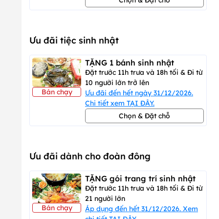
Ưu đãi tiệc sinh nhật
TẶNG 1 bánh sinh nhật
Đặt trước 11h trưa và 18h tối & Đi từ
10 người lớn trở lên
Bán chạy
Ưu đãi đến hết ngày 31/12/2026.
Chi tiết xem TẠI ĐÂY.
Chọn & Đặt chỗ
Ưu đãi dành cho đoàn đông
TẶNG gói trang trí sinh nhật
Đặt trước 11h trưa và 18h tối & Đi từ
21 người lớn
Bán chạy
Áp dụng đến hết 31/12/2026. Xem
chi tiết TẠI ĐÂY.