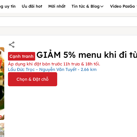
g uy tín
Ưu đãi hot
Mới nhất
Tin tức & Blog
Video PasGo
GIẢM 5% menu khi đi từ
Cạnh tranh
Áp dụng khi đặt bàn trước 11h trưa & 18h tối.
Lẩu Đức Trọc – Nguyễn Văn Tuyết - 2.66 km
Chọn & Đặt chỗ