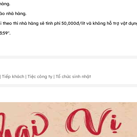
hàng.
ào nhà hàng.
heo thì nhà hàng sẽ tính phí 50,000đ/lít và không hỗ trợ vật dụng
:59".
i tiết.
 Tiếp khách | Tiệc công ty | Tổ chức sinh nhật
ng 2 (Ngày 14); Tháng 3 (Ngày 8); Tháng 4 (Ngày 30); Tháng 5 (Ngà
háng 12 (Ngày 24, 25, 31) & 10/3 Âm Lịch.
g trình khác ưu đãi khác tại nhà hàng.
 định