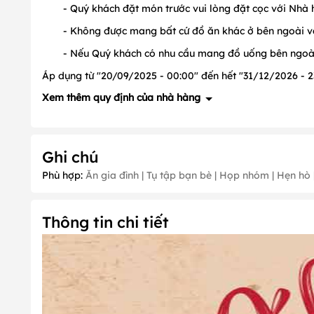
- Quý khách đặt món trước vui lòng đặt cọc với Nhà 
- Không được mang bất cứ đồ ăn khác ở bên ngoài v
- Nếu Quý khách có nhu cầu mang đồ uống bên ngoài t
Áp dụng từ "20/09/2025 - 00:00" đến hết "31/12/2026 - 23
Xem thêm quy định của nhà hàng
1. Quy định về đặt cọc
Ghi chú
- Thông tin đang được xây dựng, vui lòng liên hệ để biết ch
Phù hợp:
Ăn gia đình | Tụ tập bạn bè | Họp nhóm | Hẹn hò |
2. Quy định về ưu đãi
- Ưu đãi không áp dụng các ngày
:
Tháng 1 ( Ngày 1); Thá
(Ngày 1, 2,3); Tháng 10 (Ngày 20); Tháng 11 (Ngày 20); T
Thông tin chi tiết
- Ưu đãi không được áp dụng đồng thời cùng với các chươn
3. Quy định về thời gian nhận khách PasGo
- Nhà hàng luôn nhận khách PasGo.
4. Quy định về Thời gian đặt chỗ trước: Không quy