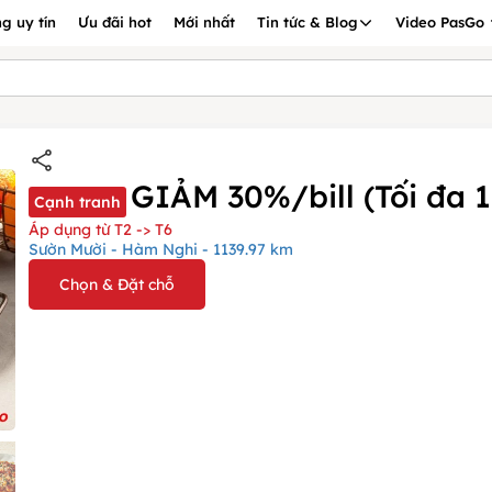
g uy tín
Ưu đãi hot
Mới nhất
Tin tức & Blog
Video PasGo
GIẢM 30%/bill (Tối đa 
Cạnh tranh
Áp dụng từ T2 -> T6
Sườn Mười - Hàm Nghi - 1139.97 km
Chọn & Đặt chỗ