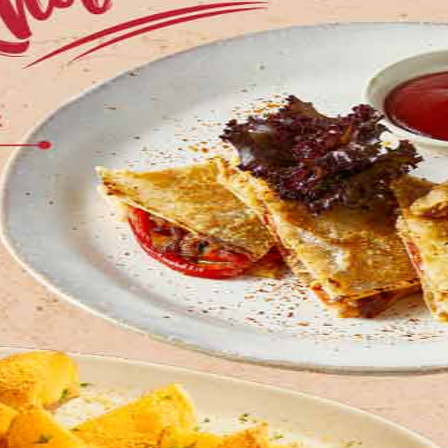
ể được phục vụ tốt nhất.
 như sau:
 bàn
 tiết.
i lòng liên hệ để biết chi tiết.
 tiết.
u:
 cốc, đá...)