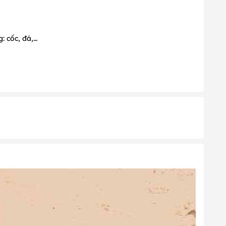
: cốc, đá,…
y 1); Tháng 6 (Ngày 1); Tháng 8 (Ngày 31); Tháng 9