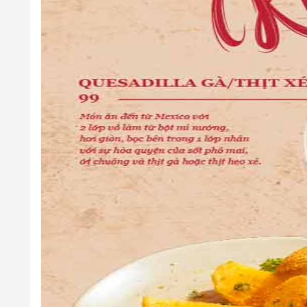
- Lưu ý:
Quý khách vui lòng đặt chỗ trước ít nhất
60
phút đ
5. Quy định về Thời gian giữ chỗ tối đa: Có, cụ thể
- Thời gian nhà hàng giữ chỗ tối đa:
10
phút.
6. Quy định về số khách tối thiểu trên mỗi lượt đặt
- Thông tin đang được cập nhật, vui lòng liên hệ để biết chi
7. Quy định về Hoá đơn: Có, cụ thể như sau:
-
Hoá đơn VAT:
Giá đã bao gồm
8%
VAT
- Hoá đơn trực tiếp:
Nhà hàng có xuất hóa đơn trực tiếp, vu
8. Quy định về Phí phục vụ
- Thông tin đang được cập nhật, vui lòng liên hệ để biết chi
9. Quy định về phí mang đồ vào: Có, cụ thể như sa
- Đồ ăn: Khách hàng không mang đồ ăn từ bên ngoài vào
- Đồ uống:
50.000
vnđ/lít (nhà hàng không hỗ trợ vật dụng: