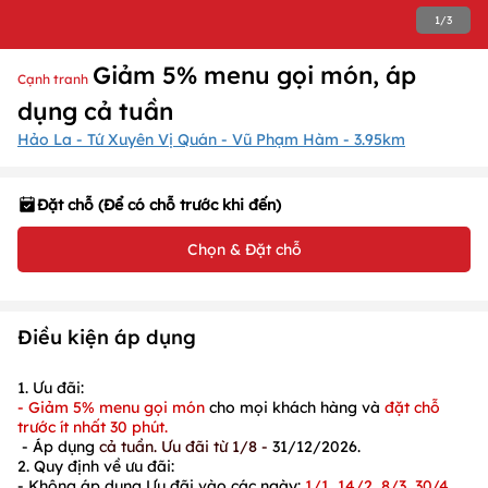
1
/
3
Giảm 5% menu gọi món, áp
Cạnh tranh
dụng cả tuần
Hảo La - Tứ Xuyên Vị Quán - Vũ Phạm Hàm - 3.95km
Đặt chỗ (Để có chỗ trước khi đến)
Chọn & Đặt chỗ
Điều kiện áp dụng
1. Ưu đãi:
-
Giảm 5% menu gọi món
cho mọi k
hách hàng
và
đặt chỗ
trước ít nhất 30 phút
.
- Áp dụng
cả tuần.
Ưu đãi từ
1/8 -
31/12/2026
.
2. Quy định về ưu đãi:
- Không áp dụng Ưu đãi vào các ngày:
1/1, 14/2, 8/3, 30/4,