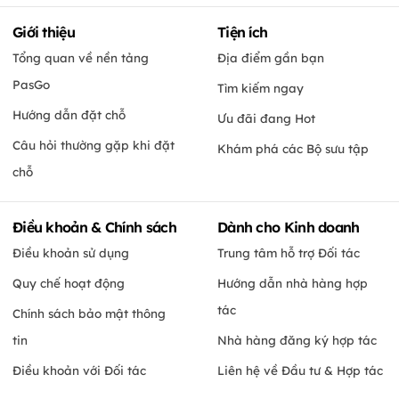
Nước hoa quả, trà sữa,…):
10.000đ
/chai/lon.
2. Đối với đồ uống có cồn:
Giới thiệu
Tiện ích
+ Đồ uống có nồng độ cồn thấp (như các loại bia, rượu sochu,
Strongbow):
20.000đ
/chai/lon.
Tổng quan về nền tảng
Địa điểm gần bạn
+ Đồ uống có nồng độ cồn cao loại đóng chai (rượu voldka,
rượu táo mèo, rượu mơ, Sake, Whisky…):
100.000 -
PasGo
Tìm kiếm ngay
300.000đ
/chai.
+ Rượu nấu/ Rượu quê:
50.000đ
/ 500ml
Hướng dẫn đặt chỗ
Ưu đãi đang Hot
+ Các loại rượu vang:
100.000đ – 200.000
đ/chai (tùy thuộc
Câu hỏi thường gặp khi đặt
vào giá trị của chai rượu)
Khám phá các Bộ sưu tập
chỗ
3. Phí đồ ăn mang từ ngoài vào:
100.000đ
/ 500gr.
Điều khoản & Chính sách
Dành cho Kinh doanh
Điều khoản sử dụng
Trung tâm hỗ trợ Đối tác
Quy chế hoạt động
Hướng dẫn nhà hàng hợp
tác
Chính sách bảo mật thông
tin
Nhà hàng đăng ký hợp tác
Điều khoản với Đối tác
Liên hệ về Đầu tư & Hợp tác