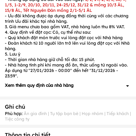
1/5, 1-2/9, 20/10, 20/11, 24-25/12, 31/12 & mồng 10/3 ÂL,
15/8 ÂL, Tết Nguyên Đán mồng 2/1-5/1 ÂL
- Ưu đãi không được áp dụng đồng thời cùng với các chương
trình Ưu đãi khác tại nhà hàng.
3. Giá menu chưa bao gồm VAT, nhà hàng luôn thu 8% VAT.
4. Quy định về đặt cọc: Có, cụ thể như sau:
-
Quý khách đặt món trước vui lòng đặt cọc với Nhà hàng
- Đoàn khách từ
1
0 người lớn
trở lên vui lòng đặt cọc với Nhà
hàng.
5. Lưu ý
- Thời gian nhà hàng giữ chỗ tối đa:
15
phút.
- Nhà hàng tính phí khi mang đồ ăn, thức uống từ ngoài vào.
Áp dụng từ "27/01/2026 - 00:00" đến hết "31/12/2026 -
23:59".
Xem thêm quy định của nhà hàng
1. Quy định về đặt cọc: Có, cụ thể như sau:
- Đoàn khách từ
10 người lớn trở lên
hoặc
đặt món trước
đặt
Ghi chú
cọc, vui lòng liên hệ để biết chi tiết.
2. Quy định về ưu đãi: Có, cụ thể như sau:
Phù hợp:
Ăn gia đình | Tụ tập bạn bè | Họp nhóm | Tiếp khách |
Tiệc công ty
- Ưu đãi không áp dụng các ngày:
1/1, 14/2, 8/3, 30/4, 1/5, 1-
2/9, 20/10, 20/11, 24-25/12, 31/12 & mồng 10/3 ÂL, 15/8 ÂL,
Tết Nguyên Đán mồng 2/1-5/1 ÂL
Thông tin chi tiết
- Từ
13/02
- 22/02
(26 AL đến ngày M6 Tết): Nhà hàng chỉ