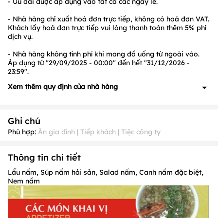
- Ưu đãi được áp dụng vào tất cả các ngày lễ.
- Nhà hàng chỉ xuất hoá đơn trực tiếp, không có hoá đơn VAT.
Khách lấy hoá đơn trực tiếp vui lòng thanh toán thêm 5% phí
dịch vụ.
- Nhà hàng không tính phí khi mang đồ uống từ ngoài vào.
Áp dụng từ "29/09/2025 - 00:00" đến hết "31/12/2026 -
23:59".
Xem thêm quy định của nhà hàng
- Quý khách vui lòng đặt chỗ trước ít nhất 30 phút để được
phục vụ tốt nhất.
Ghi chú
- Bàn đặt của Quý khách được giữ tối đa tới 15 phút.
- Ưu đãi được áp dụng vào tất cả các ngày lễ.
Phù hợp:
Ăn gia đình | Tiếp khách | Tiệc công ty
- Nhà hàng chỉ xuất hoá đơn trực tiếp, không có hoá đơn VAT.
Khách lấy hoá đơn trực tiếp vui lòng thanh toán thêm 5% phí
Thông tin chi tiết
dịch vụ.
- Nhà hàng không tính phí khi mang đồ uống từ ngoài vào.
Lẩu nấm, Súp nấm hải sản, Salad nấm, Canh nấm đặc biệt,
Nem nấm