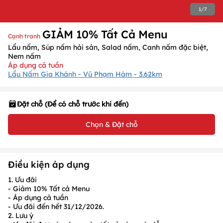
1
/
7
GIẢM 10% Tất Cả Menu
Cạnh tranh
Lẩu nấm, Súp nấm hải sản, Salad nấm, Canh nấm đặc biệt,
Nem nấm
Áp dụng cả tuần
Lẩu Nấm Gia Khánh - Vũ Phạm Hàm - 3.62km
Đặt chỗ (Để có chỗ trước khi đến)
Chọn & Đặt chỗ
Điều kiện áp dụng
1. Ưu đãi
- Giảm 10% Tất cả Menu
- Áp dụng cả tuần
- Ưu đãi đến hết 31/12/2026.
2. Lưu ý