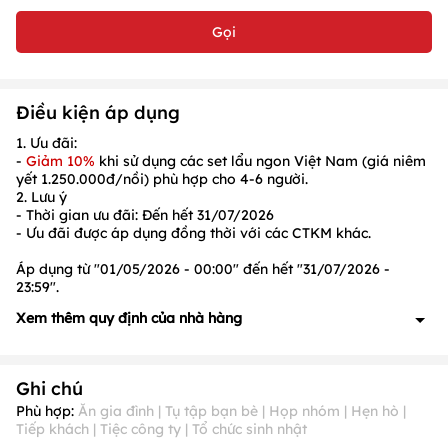
Gọi
Điều kiện áp dụng
1. Ưu đãi:
-
Giảm 10%
khi sử dụng các set lẩu ngon Việt Nam (giá niêm
yết
1.250.000
đ/nồi) phù hợp cho
4-6
người.
2. Lưu ý
- Thời gian ưu đãi: Đến hết
31/07/2026
- Ưu đãi được áp dụng đồng thời với các CTKM khác.
Áp dụng từ "01/05/2026 - 00:00" đến hết "31/07/2026 -
23:59".
Xem thêm quy định của nhà hàng
1. Quy định về đặt cọc: Có, cụ thể như sau:
- Đoàn khách từ
10 người trở lên
hoặc
đặt món trước
, vui lòng
Ghi chú
liên hệ để biết chi tiết.
2. Quy định về ưu đãi: Có, cụ thể như sau:
Phù hợp:
Ăn gia đình | Tụ tập bạn bè | Họp nhóm | Hẹn hò |
Tiếp khách | Tiệc công ty | Tổ chức sinh nhật
- Các ưu đãi được áp dụng đồng thời với nhau nhưng không
được áp dụng đồng thời với các ưu đãi giảm giá/tổng bill