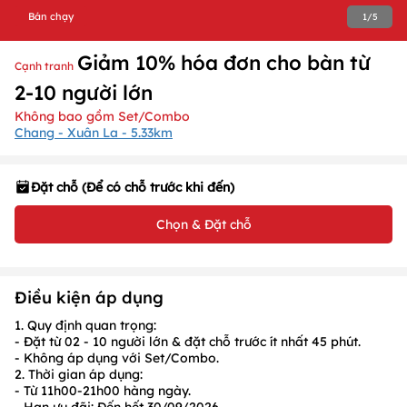
Bán chạy
1
/
5
Giảm 10% hóa đơn cho bàn từ
Cạnh tranh
2-10 người lớn
Không bao gồm Set/Combo
Chang - Xuân La - 5.33km
Đặt chỗ (Để có chỗ trước khi đến)
Chọn & Đặt chỗ
Điều kiện áp dụng
1. Quy định quan trọng:
- Đặt từ
02 - 10 người lớn
& đặt chỗ trước ít nhất
45
phút.
- Không áp dụng với Set/Combo.
2. Thời gian áp dụng:
- Từ
11h00-21h00
hàng ngày.