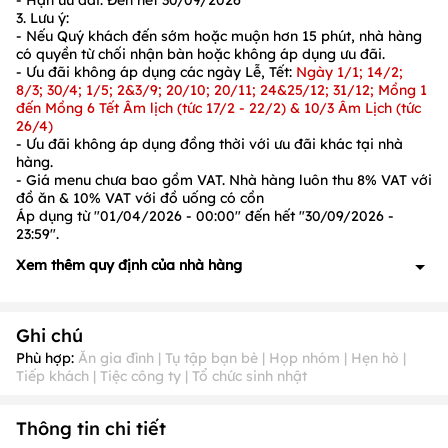
- Hạn ưu đãi: Đến hết
30
/09/2026
3. Lưu ý:
- Nếu Quý khách đến sớm hoặc muộn hơn
15
phút, nhà hàng
có quyền từ chối nhận bàn hoặc không áp dụng ưu đãi.
- Ưu đãi không áp dụng các ngày Lễ, Tết:
Ngày 1/1; 14/2;
8/3; 30/4; 1/5; 2&3/9; 20/10; 20/11; 24&25/12; 31/12; Mồng 1
đến Mồng 6 Tết Âm lịch (tức 17/2 - 22/2) & 10/3 Âm Lịch (tức
26/4)
- Ưu đãi không áp dụng đồng thời với ưu đãi khác tại nhà
hàng.
- Giá menu chưa bao gồm VAT. Nhà hàng luôn thu 8% VAT với
đồ ăn & 10% VAT với đồ uống có cồn
Áp dụng từ "01/04/2026 - 00:00" đến hết "30/09/2026 -
23:59".
Xem thêm quy định của nhà hàng
1. Quy định về đặt cọc: Có, cụ thể như sau:
- Đoàn khách từ
10 người lớn
trở lên đặt cọc, vui lòng liên hệ
Ghi chú
để biết chi tiết
2. Quy định về ưu đãi: Có, cụ thể như sau:
Phù hợp:
Ăn gia đình | Tụ tập bạn bè | Họp nhóm | Hẹn hò |
Tiếp khách | Tiệc công ty | Tổ chức sinh nhật
- Ưu đãi không áp dụng các ngày Lễ, Tết:
Ngày 1/1; 14/2;
8/3;
26/4/2026;
30/4; 1/5; 2&3/9; 20/10; 20/11; 24&25/12;
31/12; Mồng 1 đến Mồng 6 Tết Âm lịch (tức 17/2 - 22/2) & 10/3
Thông tin chi tiết
Âm Lịch (tức 26/4)