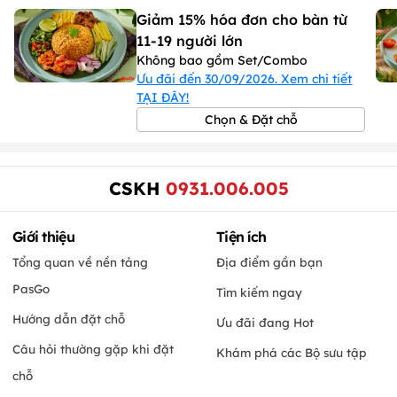
Giảm 15% hóa đơn cho bàn từ
11-19 người lớn
Không bao gồm Set/Combo
Ưu đãi đến 30/09/2026. Xem chi tiết
TẠI ĐÂY!
Chọn & Đặt chỗ
CSKH
0931.006.005
Giới thiệu
Tiện ích
Tổng quan về nền tảng
Địa điểm gần bạn
PasGo
Tìm kiếm ngay
Hướng dẫn đặt chỗ
Ưu đãi đang Hot
Câu hỏi thường gặp khi đặt
Khám phá các Bộ sưu tập
chỗ