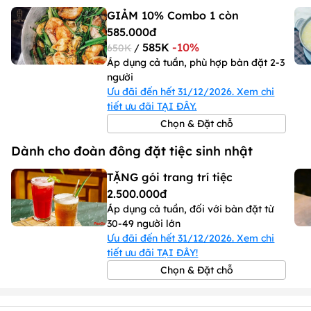
- Thông tin đang được cập nhật, vui lòng liên hệ để biết chi
GIẢM 10% Combo 1 còn
tiết.
9. Quy định về phí mang đồ vào: Có, cụ thể như sau:
585.000đ
- Khách hàng không mang đồ ăn, đồ uống từ ngoài vào
585K
-10%
650K
/
Áp dụng cả tuần, phù hợp bàn đặt 2-3
người
Ưu đãi đến hết 31/12/2026. Xem chi
tiết ưu đãi TẠI ĐÂY.
Chọn & Đặt chỗ
Dành cho đoàn đông đặt tiệc sinh nhật
TẶNG gói trang trí tiệc
2.500.000đ
Áp dụng cả tuần, đối với bàn đặt từ
30-49 người lớn
Ưu đãi đến hết 31/12/2026. Xem chi
tiết ưu đãi TẠI ĐÂY!
Chọn & Đặt chỗ