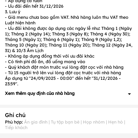
- Áp dụng cả tuần
- Ưu đãi đến hết 31/12/2026
3. Lưu ý
- Giá menu chưa bao gồm VAT. Nhà hàng luôn thu VAT theo
Luật hiện hành
- Ưu đãi không được áp dụng các ngày lễ như: Tháng 1 (Ngày
1); Tháng 2 (Ngày 14); Tháng 3 (Ngày 8); Tháng 4 (Ngày 30);
Tháng 5 (Ngày 1); Tháng 6 (Ngày 1); Tháng 9 (Ngày 1,2);
Tháng 10 (Ngày 20); Tháng 11 (Ngày 20); Tháng 12 (Ngày 24,
31) & 10/3 Âm Lịch
- Không áp dụng đồng thời với ưu đãi khác
- Có tính phí đồ ăn, đồ uống mang vào
- Quý khách đặt món trước vui lòng đặt cọc với nhà hàng
- Từ 15 người trở lên vui lòng đặt cọc trước với nhà hàng
Áp dụng từ "24/09/2025 - 00:00" đến hết "31/12/2026 -
23:59".
Xem thêm quy định của nhà hàng
1. Quy định về đặt cọc: Có, cụ thể như sau:
- Đoàn khách từ
15
người trở lên hoặc
đặt món trước
đặt cọc:
Ghi chú
30%
giá trị hóa đơn tạm tính
2. Quy định về ưu đãi: Có, cụ thể như sau:
Phù hợp:
Ăn gia đình | Tụ tập bạn bè | Họp nhóm | Hẹn hò |
Tiếp khách
- Ưu đãi không được áp dụng các ngày: Tháng 1 (
Ngày 1
);
Tháng 2 (
Ngày 14
); Tháng 3 (
Ngày 8
); Tháng 4 (
Ngày 30
);