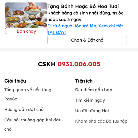
Tặng Bánh Hoặc Bó Hoa Tươi
Khách hàng có sinh nhật đúng, trước
hoặc sau 3 ngày
Đi từ 6 người lớn trở lên. Xem chi tiết
Bán chạy
TẠI ĐÂY!
Chọn & Đặt chỗ
CSKH
0931.006.005
Giới thiệu
Tiện ích
Tổng quan về nền tảng
Địa điểm gần bạn
PasGo
Tìm kiếm ngay
Hướng dẫn đặt chỗ
Ưu đãi đang Hot
Câu hỏi thường gặp khi đặt
Khám phá các Bộ sưu tập
chỗ