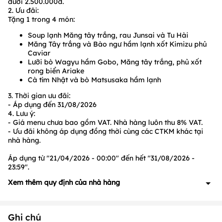
dưới
2
.50
0.000
đ.
2. Ưu đãi:
Tặng 1 trong 4 món:
Soup lạnh Măng tây trắng, rau Junsai và Tu Hài
Măng Tây trắng và Bào ngư hầm lạnh xốt Kimizu phủ
Caviar
Lưỡi bò Wagyu hầm Gobo, Măng tây trắng, phủ xốt
rong biển Ariake
Cà tím Nhật và bò Matsusaka hầm lạnh
3. Thời gian ưu đãi:
- Áp dụng đến
31/08/2026
4. Lưu ý:
- Giá menu chưa bao gồm VAT. Nhà hàng luôn thu 8% VAT.
- Ưu đãi không áp dụng đồng thời cùng các CTKM khác tại
nhà hàng.
Áp dụng từ "21/04/2026 - 00:00" đến hết "31/08/2026 -
23:59".
Xem thêm quy định của nhà hàng
- Giá menu chưa bao gồm VAT. Nhà hàng luôn thu 8% VAT.
- Ưu đãi không áp dụng các ngày Lễ tết:
Tháng 1 (Ngày 1);
Ghi chú
Tháng 3 (Ngày 8);
Tháng 4 (Ngày 30);
Tháng 5 (Ngày