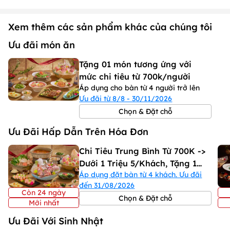
Xem thêm các sản phẩm khác của chúng tôi
Ưu đãi món ăn
Tặng 01 món tương ứng với
mức chi tiêu từ 700k/người
Áp dụng cho bàn từ 4 người trở lên
Ưu đãi từ 8/8 - 30/11/2026
Chọn & Đặt chỗ
Ưu Đãi Hấp Dẫn Trên Hóa Đơn
Chi Tiêu Trung Bình Từ 700K ->
Dưới 1 Triệu 5/Khách, Tặng 1
Áp dụng đặt bàn từ 4 khách. Ưu đãi
Trong 2 Món
đến 31/08/2026
Còn 24 ngày
Chọn & Đặt chỗ
Mới nhất
Ưu Đãi Với Sinh Nhật