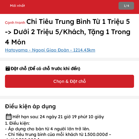
Mới nhất
1
/
4
Chi Tiêu Trung Bình Từ 1 Triệu 5
Cạnh tranh
-> Dưới 2 Triệu 5/Khách, Tặng 1 Trong
4 Món
Hatoyama - Ngoại Giao Đoàn - 1214.43km
Đặt chỗ (Để có chỗ trước khi đến)
Chọn & Đặt chỗ
Điều kiện áp dụng
Hết hạn sau: 24 ngày 21 giờ 19 phút 10 giây
1. Điều kiện:
- Áp dụng cho bàn từ
4
người lớn trở lên.
- Chi tiêu trung bình của mỗi khách từ
1.5
00.000
đ –