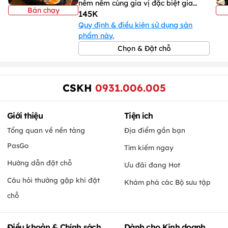
nêm nếm cùng gia vị đặc biệt gia
Bán chạy
145K
truyền
Quy định & điều kiện sử dụng sản
phẩm này.
Chọn & Đặt chỗ
CSKH
0931.006.005
Giới thiệu
Tiện ích
Tổng quan về nền tảng
Địa điểm gần bạn
PasGo
Tìm kiếm ngay
Hướng dẫn đặt chỗ
Ưu đãi đang Hot
Câu hỏi thường gặp khi đặt
Khám phá các Bộ sưu tập
chỗ
Điều khoản & Chính sách
Dành cho Kinh doanh