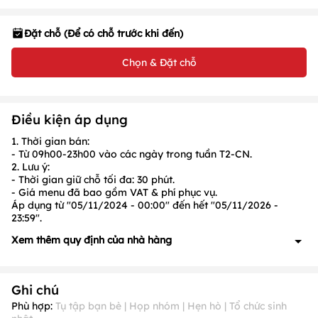
Đặt chỗ (Để có chỗ trước khi đến)
Chọn & Đặt chỗ
Điều kiện áp dụng
1. Thời gian bán:
- Từ
09h00-23h00
vào các ngày trong tuần
T2-CN.
2. Lưu ý:
- Thời gian giữ chỗ tối đa:
30
phút.
- Giá menu đã bao gồm VAT & phí phục vụ.
Áp dụng từ "05/11/2024 - 00:00" đến hết "05/11/2026 -
23:59".
Xem thêm quy định của nhà hàng
1. Quy định về đặt cọc: Có, cụ thể như sau:
- Khách hàng đặt món trước đặt cọc:
10%
giá trị hóa đơn tạm
Ghi chú
tính
- Đoàn khách từ 05 người lớn trở lên đặt cọc, vui lòng liên hệ
Phù hợp:
Tụ tập bạn bè | Họp nhóm | Hẹn hò | Tổ chức sinh
để biết chi tiết