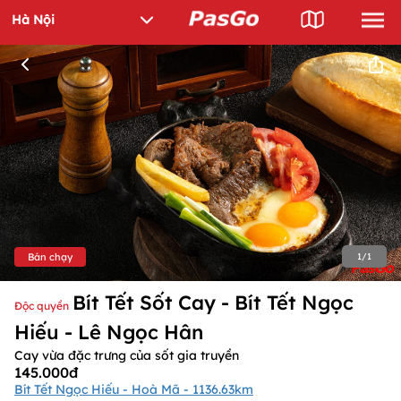
Bán chạy
1
/
1
Bít Tết Sốt Cay - Bít Tết Ngọc
Độc quyền
Hiếu - Lê Ngọc Hân
Cay vừa đặc trưng của sốt gia truyền
145.000đ
Bít Tết Ngọc Hiếu - Hoà Mã - 1136.63km