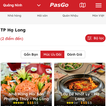
Nhà hàng
Hải sản
Quán Nhậu
Món Việt
TP Hạ Long
Bộ lọc
(2 điểm đến)
Gần Bạn
Mức Ưu Đãi
Đánh Giá
Nhà Hàng Hải Sản
Lẩu Dê Nhất Ly - Hạ
Phương Thuỷ - Hạ Long
Long
|
|