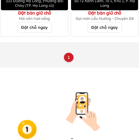
221 Đường Hạ Long, Phường Bãi
Số 72 Kênh Liêm, Tổ 1, Khu 1, P. Hạ
Cháy (TP. Hạ Long cũ)
Long
Đặt bàn giữ chỗ
Đặt bàn giữ chỗ
Hải sản tươi sống
Gọi món Lẩu Nướng - Chuyên Dê
Đặt chỗ ngay
Đặt chỗ ngay
1