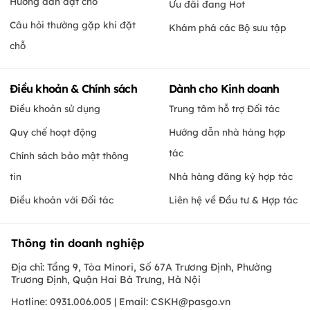
Hướng dẫn đặt chỗ
Ưu đãi đang Hot
Câu hỏi thường gặp khi đặt
Khám phá các Bộ sưu tập
chỗ
Điều khoản & Chính sách
Dành cho Kinh doanh
Điều khoản sử dụng
Trung tâm hỗ trợ Đối tác
Quy chế hoạt động
Hướng dẫn nhà hàng hợp
tác
Chính sách bảo mật thông
tin
Nhà hàng đăng ký hợp tác
Điều khoản với Đối tác
Liên hệ về Đầu tư & Hợp tác
Thông tin doanh nghiệp
Địa chỉ: Tầng 9, Tòa Minori, Số 67A Trương Định, Phường
Trương Định, Quận Hai Bà Trưng, Hà Nội
Hotline: 0931.006.005 | Email:
CSKH@pasgo.vn