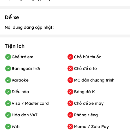
Để xe
Nội dung đang cập nhật !
Tiện ích
Ghế trẻ em
Chỗ hút thuốc
Bàn ngoài trời
Chỗ để ô tô
Karaoke
MC dẫn chương trình
Điều hòa
Bóng đá K+
Visa / Master card
Chỗ để xe máy
Hóa đơn VAT
Phòng riêng
Wifi
Momo / Zalo Pay