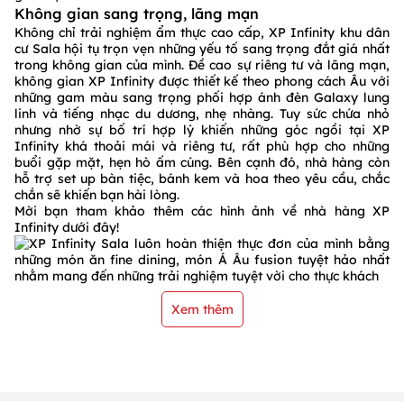
Không gian sang trọng, lãng mạn
Không chỉ trải nghiệm ẩm thực cao cấp, XP Infinity khu dân
cư Sala hội tụ trọn vẹn những yếu tố sang trọng đắt giá nhất
trong không gian của mình. Đề cao sự riêng tư và lãng mạn,
không gian XP Infinity được thiết kế theo phong cách Âu với
những gam màu sang trọng phối hợp ánh đèn Galaxy lung
linh và tiếng nhạc du dương, nhẹ nhàng. Tuy sức chứa nhỏ
nhưng nhờ sự bố trí hợp lý khiến những góc ngồi tại XP
Infinity khá thoải mái và riêng tư, rất phù hợp cho những
buổi gặp mặt, hẹn hò ấm cúng. Bên cạnh đó, nhà hàng còn
hỗ trợ set up bàn tiệc, bánh kem và hoa theo yêu cầu, chắc
chắn sẽ khiến bạn hài lòng.
Mời bạn tham khảo thêm các hình ảnh về nhà hàng XP
Infinity dưới đây!
Xem thêm