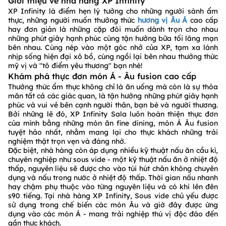
Giới thiệu về nhà hàng XP Infinity
XP Infinity là điểm hẹn lý tưởng cho những người sành ẩm
thực, những người muốn thưởng thức
hương vị Âu Á
cao cấp
hay đơn giản là những cặp đôi muốn dành trọn cho nhau
những phút giây hạnh phúc cùng tận hưởng bữa tối lãng mạn
bên nhau. Cùng nép vào một góc nhở của XP, tạm xa lánh
nhịp sống hiện đại xô bồ, cùng ngồi lại bên nhau thưởng thức
mỹ vị và "tô điểm yêu thương" bạn nhé!
Khám phá thực đơn món Á - Âu fusion cao cấp
Thưởng thức ẩm thực không chỉ là ăn uống mà còn là sự thỏa
mãn tất cả các giác quan, là tận hưởng những phút giây hạnh
phúc và vui vẻ bên cạnh người thân, bạn bè và người thương.
Bởi những lẽ đó, XP Infinity Sala luôn hoàn thiện thực đơn
của mình bằng những món ăn fine dining, món Á Âu fusion
tuyệt hảo nhất, nhằm mang lại cho thực khách những trải
nghiệm thật trọn vẹn và đáng nhớ.
Đặc biệt, nhà hàng còn áp dụng nhiều kỹ thuật nấu ăn cầu kì,
chuyên nghiệp như sous vide - một kỹ thuật nấu ăn ở nhiệt độ
thấp, nguyên liệu sẽ được cho vào túi hút chân không chuyên
dụng và nấu trong nước ở nhiệt độ thấp. Thời gian nấu nhanh
hay chậm phụ thuộc vào từng nguyên liệu và có khi lên đên
s90 tiếng. Tại nhà hàng XP Infinity, Sous vide chủ yếu được
sử dụng trong chế biến các món Âu và giờ đây được ứng
dụng vào các món Á - mang trải nghiệp thú vị độc đáo đến
gần thực khách.