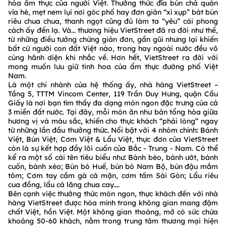
hóa ẩm thực của người Việt. Thưởng thức đĩa bún chả quán
vỉa hè, mẹt nem lụi nơi góc phố hay đơn giản “xì xụp” bát bún
riêu chua chua, thanh ngọt cũng đủ làm ta “yêu” cái phong
cách ấy đến lạ. Và... thương hiệu VietStreet đã ra đời như thế,
từ những điều tưởng chừng giản đơn, gần gũi nhưng lại khiến
bất cứ người con đất Việt nào, trong hay ngoài nước đều vô
cùng hãnh diện khi nhắc về. Hơn hết, VietStreet ra đời với
mong muốn lưu giữ tinh hoa của ẩm thực đường phố Việt
Nam.
Là một chi nhánh của hệ thống ấy, nhà hàng VietStreet –
Tầng 5, TTTM Vincom Center, 119 Trần Duy Hưng, quận Cầu
Giấy là nơi bạn tìm thấy đa dạng món ngon đặc trưng của cả
3 miền đất nước. Tại đây, mỗi món ăn như bản tổng hòa giữa
hương vị và màu sắc, khiến cho thực khách “phải lòng” ngay
từ những lần đầu thưởng thức. Nổi bật với 4 nhóm chính: Bánh
Việt, Bún Việt, Cơm Việt & Lẩu Việt, thực đơn của VietStreet
còn là sự kết hợp đầy lôi cuốn của
Bắc - Trung - Nam. Có thể
kể ra một số cái tên tiêu biểu như: Bánh bèo, bánh ướt, bánh
cuốn, bánh xèo; Bún bò Huế, bún bò Nam Bộ, bún đậu mắm
tôm; Cơm tay cầm gà cá mặn, cơm tấm Sài Gòn; Lẩu riêu
cua đồng, lẩu cá lăng chua cay….
Bên cạnh việc thưởng thức món ngon, thực khách đến với nhà
hàng VietStreet được hòa mình trong không gian mang đậm
chất Việt, hồn Việt. Một không gian thoáng, mở có sức chứa
khoảng 50-60 khách, nằm trong trung tâm thương mại hiện