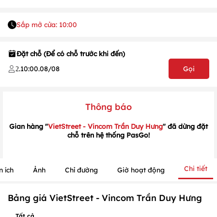
Sắp mở cửa: 10:00
Đặt chỗ (Để có chỗ trước khi đến)
.
10:00
.
08/08
Gọi
2
1
/
1
/
1
Thông báo
Gian hàng "
VietStreet - Vincom Trần Duy Hưng
" đã dừng đặt
chỗ trên hệ thống PasGo!
Chi tiết
n ích
Ảnh
Chỉ đường
Giờ hoạt động
Bảng giá VietStreet - Vincom Trần Duy Hưng
Tất cả