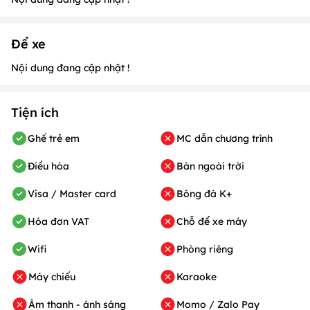
Để xe
Nội dung đang cập nhật !
Tiện ích
Ghế trẻ em
MC dẫn chương trình
Điều hòa
Bàn ngoài trời
Visa / Master card
Bóng đá K+
Hóa đơn VAT
Chỗ để xe máy
Wifi
Phòng riêng
Máy chiếu
Karaoke
Âm thanh - ánh sáng
Momo / Zalo Pay