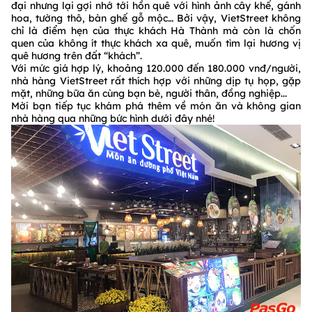
đại nhưng lại gợi nhớ tới hồn quê với hình ảnh cây khế, gánh
hoa, tường thô, bàn ghế gỗ mộc… Bởi vậy, VietStreet không
chỉ là điểm hẹn của thực khách Hà Thành mà còn là chốn
quen của không ít thực khách xa quê, muốn tìm lại hương vị
quê hương trên đất “khách”.
Với mức giá hợp lý, khoảng 120.000 đến 180.000 vnđ/người,
nhà hàng VietStreet rất thích hợp với những dịp tụ họp, gặp
mặt, những bữa ăn cùng bạn bè, người thân, đồng nghiệp...
Mời bạn tiếp tục khám phá thêm về món ăn và không gian
nhà hàng qua những bức hình dưới đây nhé!