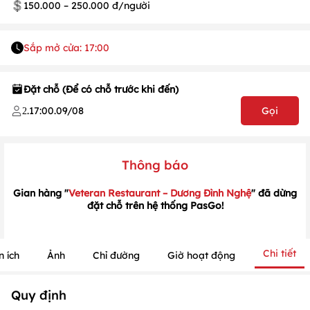
150.000 – 250.000 đ/người
1
/
1
/
1
Sắp mở cửa: 17:00
Đặt chỗ (Để có chỗ trước khi đến)
.
17:00
.
09/08
Gọi
2
Thông báo
Gian hàng "
Veteran Restaurant – Dương Đình Nghệ
" đã dừng
đặt chỗ trên hệ thống PasGo!
Chi tiết
n ích
Ảnh
Chỉ đường
Giờ hoạt động
Quy định