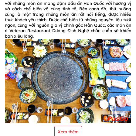
với những món ăn mang đậm dấu ấn Hàn Quốc với hương vị
và cách chế biến vô cùng tinh tế. Bên cạnh đó, thịt nướng
cũng là một trong những món ăn rất nổi tiếng, được nhiều
thực khách yêu thích. Được chế biến từ những nguyên liệu tươi
ngon, cùng với nguồn gia vị chính gốc Hàn Quốc, các món ăn
ở Veteran Restaurant Dương Đình Nghệ chắc chắn sẽ khiến
bạn xiêu lòng.
Xem thêm