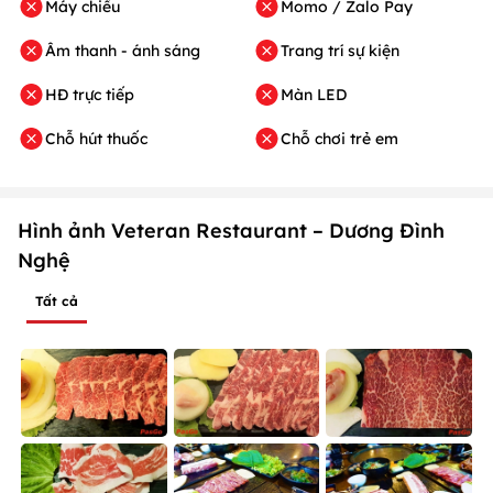
Máy chiếu
Momo / Zalo Pay
Âm thanh - ánh sáng
Trang trí sự kiện
HĐ trực tiếp
Màn LED
Chỗ hút thuốc
Chỗ chơi trẻ em
Hình ảnh Veteran Restaurant – Dương Đình
Nghệ
Tất cả