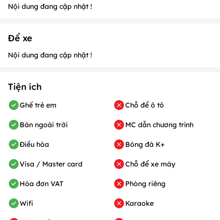
Nội dung đang cập nhật !
Để xe
Nội dung đang cập nhật !
Tiện ích
Ghế trẻ em
Chỗ để ô tô
Bàn ngoài trời
MC dẫn chương trình
Điều hòa
Bóng đá K+
Visa / Master card
Chỗ để xe máy
Hóa đơn VAT
Phòng riêng
Wifi
Karaoke