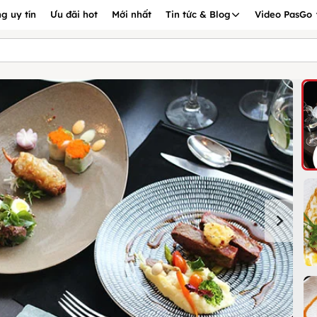
g uy tín
Ưu đãi hot
Mới nhất
Tin tức & Blog
Video PasGo