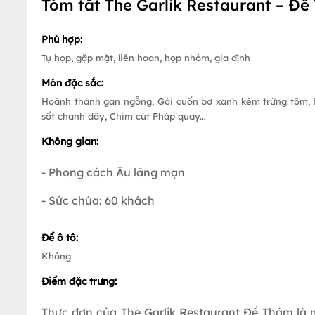
Tóm tắt The Garlik Restaurant – Đ
Phù hợp:
Tụ họp, gặp mặt, liên hoan, họp nhóm, gia đình
Món đặc sắc:
Hoành thánh gan ngỗng, Gỏi cuốn bơ xanh kèm trứng tôm, 
sốt chanh dây, Chim cút Pháp quay...
Không gian:
- Phong cách Âu lãng mạn
- Sức chứa: 60 khách
Để ô tô:
Không
Điểm đặc trưng:
Thực đơn của The Garlik Restaurant Đề Thám là