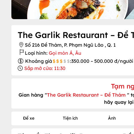
The Garlik Restaurant – Đề
Số 216 Đề Thám, P. Phạm Ngũ Lão , Q. 1
Loại hình:
Gọi món Á, Âu
Khoảng giá
:
350.000 – 500.000 đ/người
Sắp mở cửa: 11:30
Tạm ng
Gian hàng "
The Garlik Restaurant – Đề Thám
" 
hãy quay lại
Để xe
Tiện ích
Ảnh