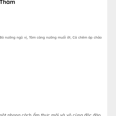
ề Thám
Bò nướng ngũ vị, Tôm càng nướng muối ớt, Cá chẽm áp chảo
 một phong cách ẩm thực mới và vô cùng độc đáo,