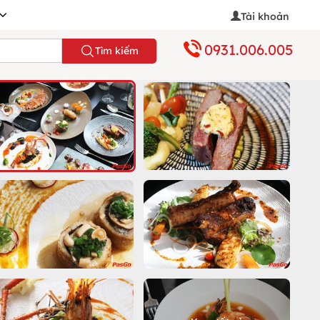
Tài khoản
0931.006.005
Tìm kiếm