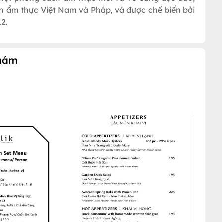
ền ẩm thực Việt Nam và Pháp, và được chế biến bởi
12.
Thám