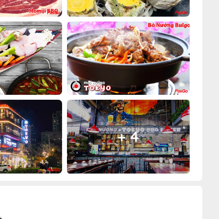
+ 4
à