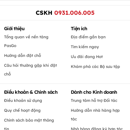
CSKH
0931.006.005
Giới thiệu
Tiện ích
Tổng quan về nền tảng
Địa điểm gần bạn
PasGo
Tìm kiếm ngay
Hướng dẫn đặt chỗ
Ưu đãi đang Hot
Câu hỏi thường gặp khi đặt
Khám phá các Bộ sưu tập
chỗ
Điều khoản & Chính sách
Dành cho Kinh doanh
Điều khoản sử dụng
Trung tâm hỗ trợ Đối tác
Quy chế hoạt động
Hướng dẫn nhà hàng hợp
tác
Chính sách bảo mật thông
tin
Nhà hàng đăng ký hợp tác