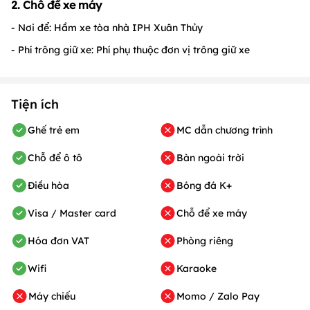
2. Chỗ để xe máy
- Nơi để: Hầm xe tòa nhà IPH Xuân Thủy
- Phí trông giữ xe: Phí phụ thuộc đơn vị trông giữ xe
Tiện ích
Ghế trẻ em
MC dẫn chương trình
Chỗ để ô tô
Bàn ngoài trời
Điều hòa
Bóng đá K+
Visa / Master card
Chỗ để xe máy
Hóa đơn VAT
Phòng riêng
Wifi
Karaoke
Máy chiếu
Momo / Zalo Pay