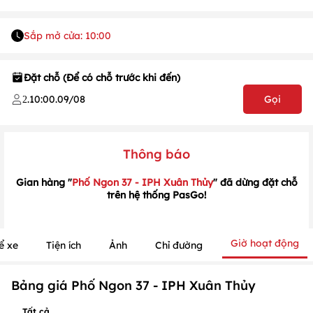
Sắp mở cửa: 10:00
Đặt chỗ (Để có chỗ trước khi đến)
.
10:00
.
09/08
Gọi
2
1
/
1
/
1
Thông báo
Gian hàng "
Phố Ngon 37 - IPH Xuân Thủy
" đã dừng đặt chỗ
trên hệ thống PasGo!
Giờ hoạt động
ể xe
Tiện ích
Ảnh
Chỉ đường
Bảng giá Phố Ngon 37 - IPH Xuân Thủy
Tất cả