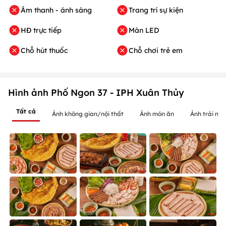
Âm thanh - ánh sáng
Trang trí sự kiện
HĐ trực tiếp
Màn LED
Chỗ hút thuốc
Chỗ chơi trẻ em
Hình ảnh Phố Ngon 37 - IPH Xuân Thủy
Tất cả
Ảnh không gian/nội thất
Ảnh món ăn
Ảnh trải ng