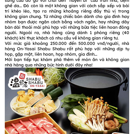
sáng của đồ gỗ với chút đen “huyền bí” của trần nhà, đệm
ghế da... Đó còn là một không gian với cách sắp xếp và bài
trí khéo léo, tạo ra những khoảng riêng đầy thú vị trong
không gian chung. Từ những chiếc bàn dành cho gia đình hay
nhóm bạn được ngăn cách bằng vách ngăn, hay những dãy
bàn dài thoải mái phù hợp với những bữa tiệc liên hoan đông
người. Ngoài ra, nhà hàng cũng dành 1 phòng riêng (40
khách) khi thực khách có nhu cầu về không gian riêng tư.
Với mức giá khoảng 250.000 đến 500.000 vnđ/người, nhà
hàng On-Yasai Shabu Shabu rất phù hợp với những dịp tụ
họp, gặp mặt, liên hoan, họp nhóm, gia đình...
Mời bạn tiếp tục khám phá thêm về món ăn và không gian
nhà hàng qua những bức hình dưới đây nha!