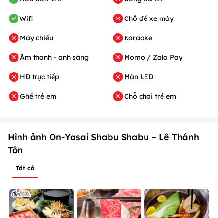
Wifi
Chỗ để xe máy
Máy chiếu
Karaoke
Âm thanh - ánh sáng
Momo / Zalo Pay
HĐ trực tiếp
Màn LED
Ghế trẻ em
Chỗ chơi trẻ em
Hình ảnh On-Yasai Shabu Shabu – Lê Thánh
Tôn
Tất cả