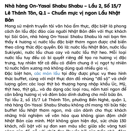
Nhà hàng On-Yasai Shabu Shabu – Lầu 2, Số 15/7
Lê Thánh Tôn, Q.1 – Chuẩn mực vị ngon Lẩu Nhật
Bản
Mang sứ mệnh truyền tải văn hóa ẩm thực, đặc biệt là phong
cách ăn lẩu độc đáo của người Nhật Bản đến với thực khách
tại Sài Gòn, nhà hàng On-Yasai Shabu Shabu là nơi bạn tìm
thấy 4 hương vị nước lẩu đặc biệt thơm ngon được chế biến
theo công thức độc quyền. Đó là: nước lẩu Nhật Bản, nước lẩu
Sukiyaki, nước lẩu chua cay và nước lẩu thịt heo. Mỗi loại
nước lẩu tuy đều có bí quyết riêng để tạo ra hương vị đặc
trưng, tuy nhiên tất cả đều có điểm chung ở vị ngọt tự nhiên
từ nước hầm xương mà không dùng quá nhiều gia vị.
Đặc biệt hơn,
các món lẩu
tại đây được phục vụ theo hình
thức buffet, cùng với một thực đơn đồ nhúng “đồ sộ” và chất
lượng gồm: các loại thịt bò thượng hạng nhập khẩu Úc, Mỹ,
thịt heo, thịt gà,.. và đa dạng các loại rau, nấm tươi ngon để
cân bằng hương vị và đảm bảo dinh dưỡng cho mỗi bữa ăn.
Tại lầu 2, số 15/7 Lê Thánh Tôn, phường Bến Nghé, quận 1,
nhà hàng On-Yasai Shabu Shabu không chỉ mang tới bữa tiệc
buffet lẩu Nhật thơm ngon, mà còn dành cho thực khách
những trải nghiệm về văn hóa qua không gian đậm chất
Nhật Bản của mình. Một không gian hiện đại, sức chứa 130
khách, nổi bật với sự đan xen màu sắc: giữa sắc vàng tươi