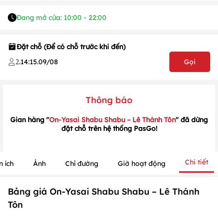
Đang mở cửa: 10:00 - 22:00
Đặt chỗ (Để có chỗ trước khi đến)
.
14:15
.
09/08
Gọi
2
Thông báo
Gian hàng "
On-Yasai Shabu Shabu – Lê Thánh Tôn
" đã dừng
đặt chỗ trên hệ thống PasGo!
1
/
1
/
1
Chi tiết
n ích
Ảnh
Chỉ đường
Giờ hoạt động
Bảng giá On-Yasai Shabu Shabu – Lê Thánh
Tôn