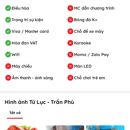
Điều hòa
MC dẫn chương trình
Trang trí sự kiện
Bóng đá K+
Visa / Master card
Chỗ để xe máy
Hóa đơn VAT
Karaoke
Wifi
Momo / Zalo Pay
Máy chiếu
Màn LED
Âm thanh - ánh sáng
Chỗ chơi trẻ em
Hình ảnh Tứ Lục - Trần Phú
Tất cả