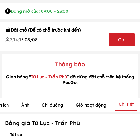
Đang mở cửa: 09:00 - 23:00
1
/
1
/
1
Đặt chỗ (Để có chỗ trước khi đến)
.
14:15
.
08/08
Gọi
2
Thông báo
Gian hàng "
Tứ Lục - Trần Phú
" đã dừng đặt chỗ trên hệ thống
PasGo!
Chi tiết
n ích
Ảnh
Chỉ đường
Giờ hoạt động
Bảng giá Tứ Lục - Trần Phú
Tất cả