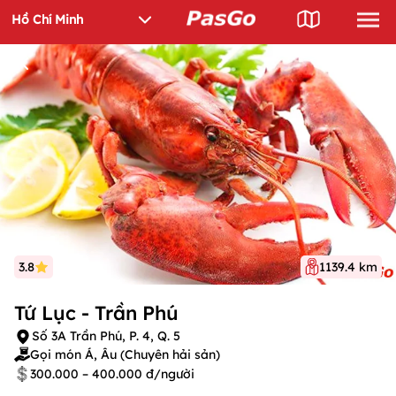
3.8
1139.4 km
Tứ Lục - Trần Phú
Số 3A Trần Phú, P. 4, Q. 5
Gọi món Á, Âu (Chuyên hải sản)
300.000 – 400.000 đ/người