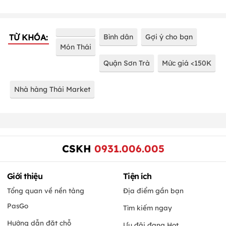
TỪ KHÓA:
Bình dân
Gợi ý cho bạn
Món Thái
Quận Sơn Trà
Mức giá <150K
Nhà hàng Thái Market
CSKH
0931.006.005
Giới thiệu
Tiện ích
Tổng quan về nền tảng
Địa điểm gần bạn
PasGo
Tìm kiếm ngay
Hướng dẫn đặt chỗ
Ưu đãi đang Hot