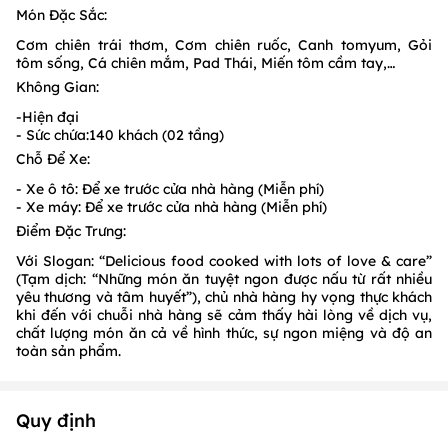
Món Đặc Sắc:
Cơm chiên trái thơm, Cơm chiên ruốc, Canh tomyum, Gỏi
tôm sống, Cá chiên mắm, Pad Thái, Miến tôm cầm tay,…
Không Gian:
-Hiện đại
- Sức chứa:140 khách (02 tầng)
Chỗ Để Xe:
- Xe ô tô: Để xe trước cửa nhà hàng (Miễn phí)
- Xe máy: Để xe trước cửa nhà hàng (Miễn phí)
Điểm Đặc Trưng:
Với Slogan: “Delicious food cooked with lots of love & care”
(Tạm dịch: “Những món ăn tuyệt ngon được nấu từ rất nhiều
yêu thương và tâm huyết”), chủ nhà hàng hy vọng thực khách
khi đến với chuỗi nhà hàng sẽ cảm thấy hài lòng về dịch vụ,
chất lượng món ăn cả về hình thức, sự ngon miệng và độ an
toàn sản phẩm.
Quy định