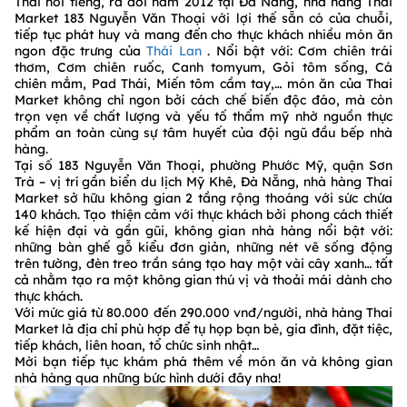
Thái nổi tiếng, ra đời năm 2012 tại Đà Nẵng, nhà hàng Thai
Market 183 Nguyễn Văn Thoại với lợi thế sẵn có của chuỗi,
tiếp tục phát huy và mang đến cho thực khách nhiều món ăn
ngon đặc trưng của
Thái Lan
. Nổi bật với: Cơm chiên trái
thơm, Cơm chiên ruốc, Canh tomyum, Gỏi tôm sống, Cá
chiên mắm, Pad Thái, Miến tôm cầm tay,… món ăn của Thai
Market không chỉ ngon bởi cách chế biến độc đáo, mà còn
trọn vẹn về chất lượng và yếu tố thẩm mỹ nhờ nguồn thực
phẩm an toàn cùng sự tâm huyết của đội ngũ đầu bếp nhà
hàng.
Tại số 183 Nguyễn Văn Thoại, phường Phước Mỹ, quận Sơn
Trà – vị trí gần biển du lịch Mỹ Khê, Đà Nẵng, nhà hàng Thai
Market sở hữu không gian 2 tầng rộng thoáng với sức chứa
140 khách. Tạo thiện cảm với thực khách bởi phong cách thiết
kế hiện đại và gần gũi, không gian nhà hàng nổi bật với:
những bàn ghế gỗ kiểu đơn giản, những nét vẽ sống động
trên tường, đèn treo trần sáng tạo hay một vài cây xanh… tất
cả nhằm tạo ra một không gian thú vị và thoải mái dành cho
thực khách.
Với mức giá từ 80.000 đến 290.000 vnđ/người, nhà hàng Thai
Market là địa chỉ phù hợp để tụ họp bạn bè, gia đình, đặt tiệc,
tiếp khách, liên hoan, tổ chức sinh nhật…
Mời bạn tiếp tục khám phá thêm về món ăn và không gian
nhà hàng qua những bức hình dưới đây nha!