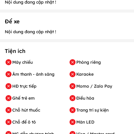
Nội dung đang cập nhật !
Để xe
Nội dung đang cập nhật !
Tiện ích
Máy chiếu
Phòng riêng
Âm thanh - ánh sáng
Karaoke
HĐ trực tiếp
Momo / Zalo Pay
Ghế trẻ em
Điều hòa
Chỗ hút thuốc
Trang trí sự kiện
Chỗ để ô tô
Màn LED