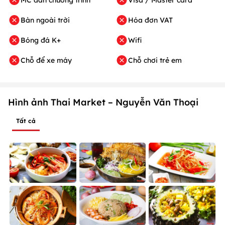
MC dẫn chương trình
Visa / Master card
Bàn ngoài trời
Hóa đơn VAT
Bóng đá K+
Wifi
Chỗ để xe máy
Chỗ chơi trẻ em
Hình ảnh Thai Market – Nguyễn Văn Thoại
Tất cả