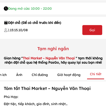
Đang mở cửa: 10:00 - 22:00
Đặt chỗ (Để có chỗ trước khi đến)
.
15:15
.
10/08
Gọi
2
Tạm nghỉ ngắn
1
/
1
/
1
Gian hàng "
Thai Market – Nguyễn Văn Thoại
" tạm thời không
nhận đặt chỗ qua hệ thống PasGo, hãy quay lại sau bạn nhé!
Chi tiết
n ích
Ảnh
Chỉ đường
Giờ hoạt động
Tóm tắt Thai Market – Nguyễn Văn Thoại
Phù Hợp:
Đặt tiệc, tiếp khách, gia đình, sinh nhật…