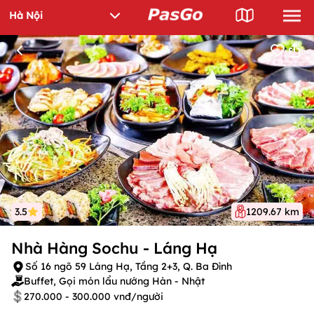
3.5
1209.67 km
Nhà Hàng Sochu - Láng Hạ
Số 16 ngõ 59 Láng Hạ, Tầng 2+3, Q. Ba Đình
Buffet, Gọi món lẩu nướng Hàn - Nhật
270.000 - 300.000 vnđ/người