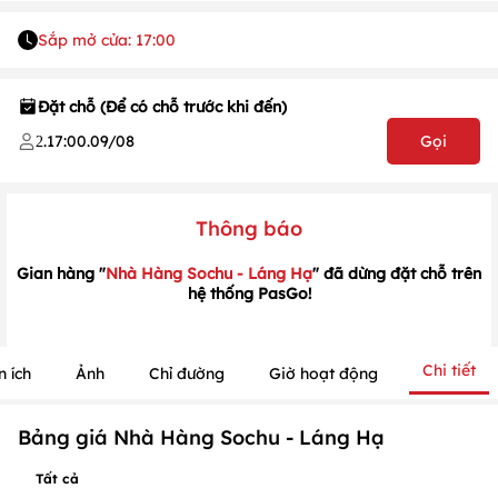
Sắp mở cửa: 17:00
Đặt chỗ (Để có chỗ trước khi đến)
.
17:00
.
09/08
Gọi
2
1
/
1
/
1
Thông báo
Gian hàng "
Nhà Hàng Sochu - Láng Hạ
" đã dừng đặt chỗ trên
hệ thống PasGo!
Chi tiết
n ích
Ảnh
Chỉ đường
Giờ hoạt động
Bảng giá Nhà Hàng Sochu - Láng Hạ
Tất cả