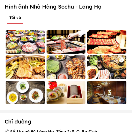
Hình ảnh Nhà Hàng Sochu - Láng Hạ
Tất cả
+ 3
Chỉ đường
Số 16 ngõ 59 Láng Hạ, Tầng 2+3, Q. Ba Đình