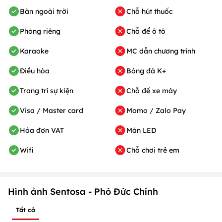
Bàn ngoài trời
Chỗ hút thuốc
Phòng riêng
Chỗ để ô tô
Karaoke
MC dẫn chương trình
Điều hòa
Bóng đá K+
Trang trí sự kiện
Chỗ để xe máy
Visa / Master card
Momo / Zalo Pay
Hóa đơn VAT
Màn LED
Wifi
Chỗ chơi trẻ em
Hình ảnh Sentosa - Phó Đức Chính
Tất cả