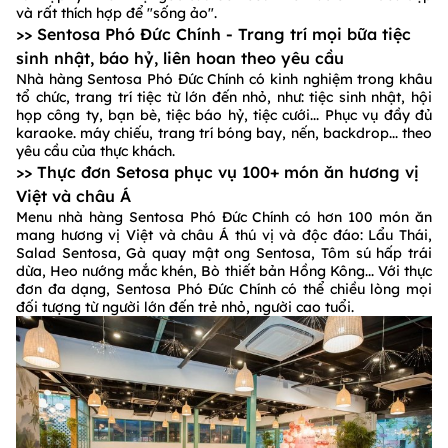
và rất thích hợp để "sống ảo".
>> Sentosa Phó Đức Chính - Trang trí mọi bữa tiệc
sinh nhật, báo hỷ, liên hoan theo yêu cầu
Nhà hàng Sentosa Phó Đức Chính có kinh nghiệm trong khâu
tổ chức, trang trí tiệc từ lớn đến nhỏ, như: tiệc sinh nhật, hội
họp công ty, bạn bè, tiệc báo hỷ, tiệc cưới... Phục vụ đầy đủ
karaoke. máy chiếu, trang trí bóng bay, nến, backdrop... theo
yêu cầu của thực khách.
>> Thực đơn Setosa phục vụ 100+ món ăn hương vị
Việt và châu Á
Menu nhà hàng Sentosa Phó Đức Chính có hơn 100 món ăn
mang hương vị Việt và châu Á thú vị và độc đáo: Lẩu Thái,
Salad Sentosa, Gà quay mật ong Sentosa, Tôm sú hấp trái
dừa, Heo nướng mắc khén, Bò thiết bản Hồng Kông... Với thực
đơn đa dạng, Sentosa Phó Đức Chính có thể chiều lòng mọi
đối tượng từ người lớn đến trẻ nhỏ, người cao tuổi.