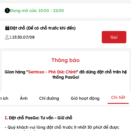
Đang mở cửa: 10:00 - 22:00
Đặt chỗ (Để có chỗ trước khi đến)
.
15:30
.
07/08
Gọi
2
Thông báo
Gian hàng "
Sentosa - Phó Đức Chính
" đã dừng đặt chỗ trên hệ
thống PasGo!
1
/
1
/
1
Chi tiết
n ích
Ảnh
Chỉ đường
Giờ hoạt động
I
. Đặt chỗ PasGo: Tư vấn - Giữ chỗ
- Quý khách vui lòng đặt chỗ trước ít nhất 30 phút để được