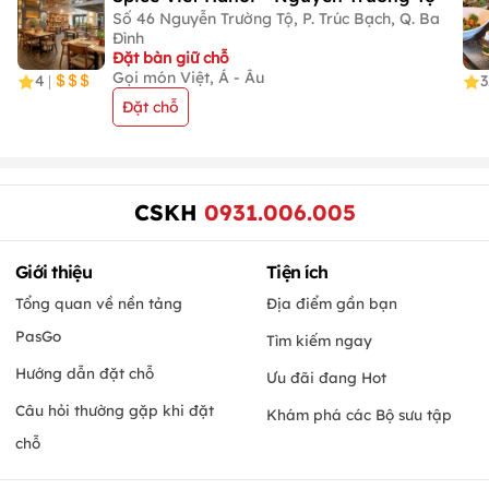
Số 46 Nguyễn Trường Tộ, P. Trúc Bạch, Q. Ba
Đình
Đặt bàn giữ chỗ
Gọi món Việt, Á - Âu
4
3
|
Đặt chỗ
CSKH
0931.006.005
Giới thiệu
Tiện ích
Tổng quan về nền tảng
Địa điểm gần bạn
PasGo
Tìm kiếm ngay
Hướng dẫn đặt chỗ
Ưu đãi đang Hot
Câu hỏi thường gặp khi đặt
Khám phá các Bộ sưu tập
chỗ