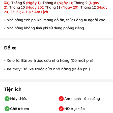
30);
Tháng 5
(Ngày 1);
Tháng 6
(Ngày 1);
Tháng 9
(Ngày
2);
Tháng 10
(Ngày 20);
Tháng 11
(Ngày 20);
Tháng 12
(Ngày
24, 25, 31) & 10/3 Âm Lịch.
- Nhà hàng tính phí khi mang đồ ăn, thức uống từ ngoài vào.
- Nhà hàng không tính phí sử dụng phòng riêng.
Để xe
- Xe ô tô: Bãi xe trước cửa nhà hàng (Có mất phí)
- Xe máy: Bãi xe trước cửa nhà hàng (Miễn phí)
Tiện ích
Máy chiếu
Âm thanh - ánh sáng
Ghế trẻ em
HĐ trực tiếp