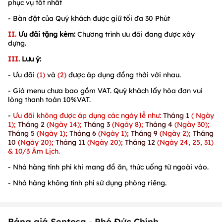
phục vụ tốt nhất
- Bàn đặt của Quý khách được giữ tối đa 30 Phút
II.
Ưu đãi tặng kèm:
Chương trình ưu đãi đang được xây
dựng.
III.
Lưu ý:
- Ưu đãi
(1)
và
(2)
được áp dụng đồng thời với nhau.
- Giá menu chưa bao gồm VAT. Quý khách lấy hóa đơn vui
lòng thanh toán 10%VAT.
-
Ưu đãi không được áp dụng các ngày lễ như:
Tháng 1
( Ngày
1);
Tháng 2
(Ngày 14);
Tháng 3
(Ngày 8);
Tháng 4
(Ngày 30);
Tháng 5
(Ngày 1);
Tháng 6
(Ngày 1);
Tháng 9
(Ngày 2);
Tháng
10
(Ngày 20);
Tháng 11
(Ngày 20);
Tháng 12
(Ngày 24, 25, 31)
& 10/3 Âm Lịch.
- Nhà hàng tính phí khi mang đồ ăn, thức uống từ ngoài vào.
- Nhà hàng không tính phí sử dụng phòng riêng.
Bảng giá Sentosa - Phó Đức Chính