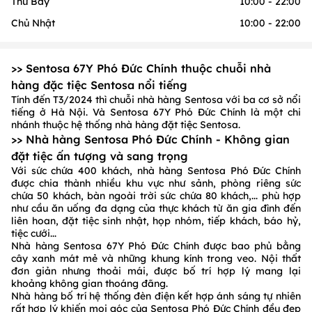
Thứ Bảy
10:00 - 22:00
Chủ Nhật
10:00 - 22:00
>> Sentosa 67Y Phó Đức Chính thuộc chuỗi nhà
hàng đặc tiệc Sentosa nổi tiếng
Tính đến T3/2024 thì chuỗi nhà hàng Sentosa với ba cơ sở nổi
tiếng ở Hà Nội. Và Sentosa 67Y Phó Đức Chính là một chi
nhánh thuộc hệ thống nhà hàng đặt tiệc Sentosa.
>> Nhà hàng Sentosa Phó Đức Chính - Không gian
đặt tiệc ấn tượng và sang trọng
Với sức chứa 400 khách, nhà hàng Sentosa Phó Đức Chính
được chia thành nhiều khu vực như sảnh, phòng riêng sức
chứa 50 khách, bàn ngoài trời sức chứa 80 khách,... phù hợp
như cầu ăn uống đa dạng của thực khách từ ăn gia đình đến
liên hoan, đặt tiệc sinh nhật, họp nhóm, tiếp khách, báo hỷ,
tiệc cưới...
Nhà hàng Sentosa 67Y Phó Đức Chính được bao phủ bằng
cây xanh mát mẻ và những khung kính trong veo. Nội thất
đơn giản nhưng thoải mái, được bố trí hợp lý mang lại
khoảng không gian thoáng đãng.
Nhà hàng bố trí hệ thống đèn điện kết hợp ánh sáng tự nhiên
rất hợp lý khiến mọi góc của Sentosa Phó Đức Chính đều đẹp