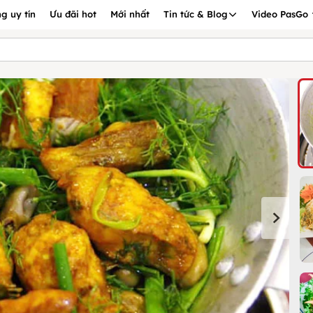
g uy tín
Ưu đãi hot
Mới nhất
Tin tức & Blog
Video PasGo