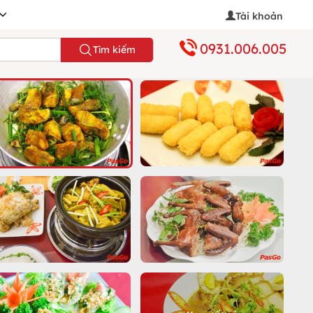
Tài khoản
0931.006.005
Tìm kiếm