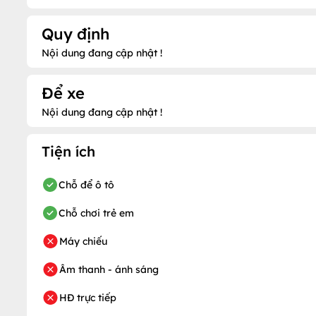
Quy định
Nội dung đang cập nhật !
Để xe
Nội dung đang cập nhật !
Tiện ích
Chỗ để ô tô
Chỗ chơi trẻ em
Máy chiếu
Âm thanh - ánh sáng
HĐ trực tiếp