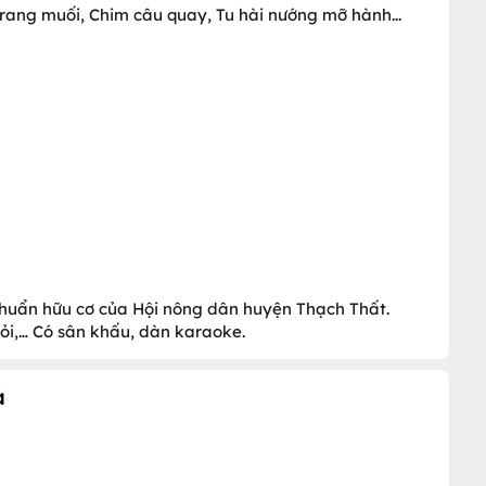
rang muối, Chim câu quay, Tu hài nướng mỡ hành...
 chuẩn hữu cơ của Hội nông dân huyện Thạch Thất.
hỏi,… Có sân khấu, dàn karaoke.
à