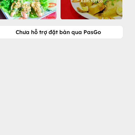
Xem tất cả
Chưa hỗ trợ đặt bàn qua PasGo
Gọi ngay