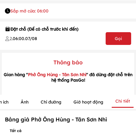
Sắp mở cửa: 06:00
Đặt chỗ (Để có chỗ trước khi đến)
.
06:00
.
07/08
Gọi
2
1
/
1
/
1
Thông báo
Gian hàng "
Phở Ông Hùng - Tân Sơn Nhì
" đã dừng đặt chỗ trên
hệ thống PasGo!
Chi tiết
n ích
Ảnh
Chỉ đường
Giờ hoạt động
Bảng giá Phở Ông Hùng - Tân Sơn Nhì
Tất cả