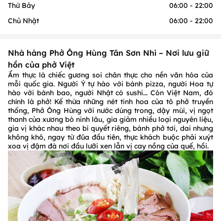
Thứ Bảy
06:00 - 22:00
Chủ Nhật
06:00 - 22:00
Nhà hàng Phở Ông Hùng Tân Sơn Nhì – Nơi lưu giữ
hồn của phở Việt
Ẩm thực là chiếc gương soi chân thực cho nền văn hóa của
mỗi quốc gia. Người Ý tự hào với bánh pizza, người Hoa tự
hào với bánh bao, người Nhật có sushi... Còn Việt Nam, đó
chính là phở! Kế thừa những nét tinh hoa của tô phở truyền
thống, Phở Ông Hùng với nước dùng trong, dậy mùi, vị ngọt
thanh của xương bò ninh lâu, gia giảm nhiều loại nguyên liệu,
gia vị khác nhau theo bí quyết riêng, bánh phở tơi, dai nhưng
không khô, ngay từ đũa đầu tiên, thực khách buộc phải xuýt
xoa vị đậm đà nơi đầu lưỡi xen lẫn vị cay nồng của quế, hồi.