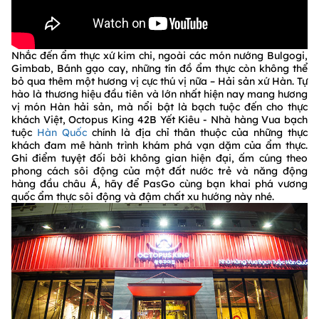
Nhắc đến ẩm thực xứ kim chi, ngoài các món nướng Bulgogi,
Gimbab, Bánh gạo cay, những tín đồ ẩm thực còn không thể
bỏ qua thêm một hương vị cực thú vị nữa – Hải sản xứ Hàn. Tự
hào là thương hiệu đầu tiên và lớn nhất hiện nay mang hương
vị món Hàn hải sản, mà nổi bật là bạch tuộc đến cho thực
khách Việt, Octopus King 42B Yết Kiêu - Nhà hàng Vua bạch
tuộc
Hàn Quốc
chính là địa chỉ thân thuộc của những thực
khách đam mê hành trình khám phá vạn dặm của ẩm thực.
Ghi điểm tuyệt đối bởi không gian hiện đại, ấm cúng theo
phong cách sôi động của một đất nước trẻ và năng động
hàng đầu châu Á, hãy để PasGo cùng bạn khai phá vương
quốc ẩm thực sôi động và đậm chất xu hướng này nhé.