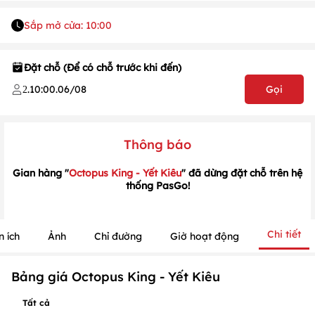
Sắp mở cửa: 10:00
Đặt chỗ (Để có chỗ trước khi đến)
.
10:00
.
06/08
Gọi
2
1
/
1
/
1
Thông báo
Gian hàng "
Octopus King - Yết Kiêu
" đã dừng đặt chỗ trên hệ
thống PasGo!
Chi tiết
n ích
Ảnh
Chỉ đường
Giờ hoạt động
Bảng giá Octopus King - Yết Kiêu
Tất cả