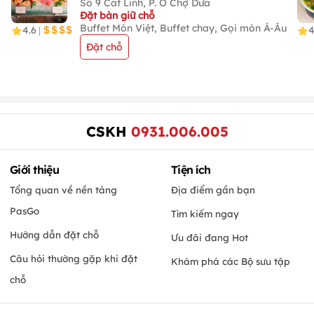
Số 9 Cát Linh, P. Ô Chợ Dừa
Đặt bàn giữ chỗ
Buffet Món Việt, Buffet chay, Gọi món Á-Âu
4.6
|
Đặt chỗ
CSKH
0931.006.005
Giới thiệu
Tiện ích
Tổng quan về nền tảng
Địa điểm gần bạn
PasGo
Tìm kiếm ngay
Hướng dẫn đặt chỗ
Ưu đãi đang Hot
Câu hỏi thường gặp khi đặt
Khám phá các Bộ sưu tập
chỗ