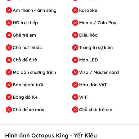
Âm thanh - ánh sáng
Karaoke
HĐ trực tiếp
Momo / Zalo Pay
Ghế trẻ em
Điều hòa
Chỗ hút thuốc
Trang trí sự kiện
Chỗ để ô tô
Màn LED
MC dẫn chương trình
Visa / Master card
Bàn ngoài trời
Hóa đơn VAT
Bóng đá K+
Wifi
Chỗ để xe máy
Chỗ chơi trẻ em
Hình ảnh Octopus King - Yết Kiêu