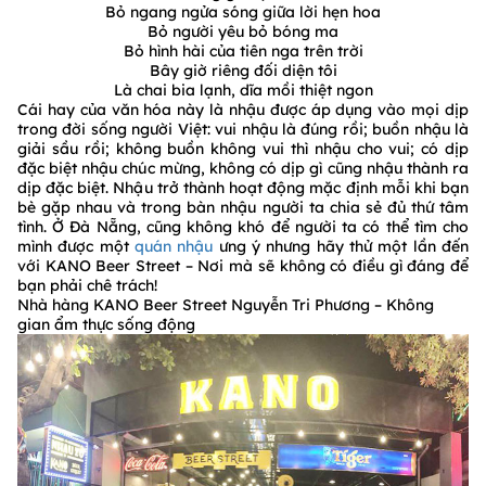
Bỏ ngang ngửa sóng giữa lời hẹn hoa
Bỏ người yêu bỏ bóng ma
Bỏ hình hài của tiên nga trên trời
Bây giờ riêng đối diện tôi
Là chai bia lạnh, dĩa mồi thiệt ngon
Cái hay của văn hóa này là nhậu được áp dụng vào mọi dịp
trong đời sống người Việt: vui nhậu là đúng rồi; buồn nhậu là
giải sầu rồi; không buồn không vui thì nhậu cho vui; có dịp
đặc biệt nhậu chúc mừng, không có dịp gì cũng nhậu thành ra
dịp đặc biệt. Nhậu trở thành hoạt động mặc định mỗi khi bạn
bè gặp nhau và trong bàn nhậu người ta chia sẻ đủ thứ tâm
tình. Ở Đà Nẵng, cũng không khó để người ta có thể tìm cho
mình được một
quán nhậu
ưng ý nhưng hãy thử một lần đến
với KANO Beer Street – Nơi mà sẽ không có điều gì đáng để
bạn phải chê trách!
Nhà hàng KANO Beer Street Nguyễn Tri Phương – Không
gian ẩm thực sống động