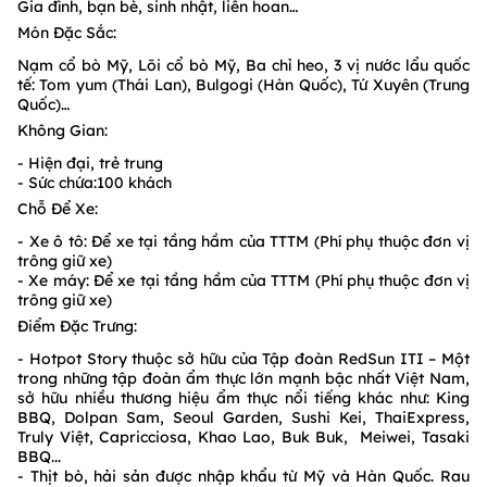
Gia đình, bạn bè, sinh nhật, liên hoan…
Món Đặc Sắc:
Nạm cổ bò Mỹ, Lõi cổ bò Mỹ, Ba chỉ heo, 3 vị nước lẩu quốc
tế: Tom yum (Thái Lan), Bulgogi (Hàn Quốc), Tứ Xuyên (Trung
Quốc)…
Không Gian:
- Hiện đại, trẻ trung
- Sức chứa:100 khách
Chỗ Để Xe:
- Xe ô tô: Để xe tại tầng hầm của TTTM (Phí phụ thuộc đơn vị
trông giữ xe)
- Xe máy: Để xe tại tầng hầm của TTTM (Phí phụ thuộc đơn vị
trông giữ xe)
Điểm Đặc Trưng:
- Hotpot Story thuộc sở hữu của Tập đoàn RedSun ITI – Một
trong những tập đoàn ẩm thực lớn mạnh bậc nhất Việt Nam,
sở hữu nhiều thương hiệu ẩm thực nổi tiếng khác như: King
BBQ, Dolpan Sam, Seoul Garden, Sushi Kei, ThaiExpress,
Truly Việt, Capricciosa, Khao Lao, Buk Buk, Meiwei, Tasaki
BBQ...
- Thịt bò, hải sản được nhập khẩu từ Mỹ và Hàn Quốc. Rau