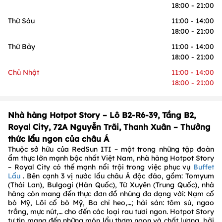
18:00 - 21:00
Thứ Sáu
11:00 - 14:00
18:00 - 21:00
Thứ Bảy
11:00 - 14:00
18:00 - 21:00
Chủ Nhật
11:00 - 14:00
18:00 - 21:00
Nhà hàng Hotpot Story – Lô B2-R6-39, Tầng B2,
Royal City, 72A Nguyễn Trãi, Thanh Xuân – Thưởng
thức lẩu ngon của châu Á
Thuộc sở hữu của RedSun ITI – một trong những tập đoàn
ẩm thực lớn mạnh bậc nhất Việt Nam, nhà hàng Hotpot Story
– Royal City có thế mạnh nổi trội trong việc phục vụ
Buffet
Lẩu
. Bên cạnh 3 vị nước lẩu châu Á độc đáo, gồm: Tomyum
(Thái Lan), Bulgogi (Hàn Quốc), Tứ Xuyên (Trung Quốc), nhà
hàng còn mang đến thực đơn đồ nhúng đa dạng với: Nạm cổ
bò Mỹ, Lõi cổ bò Mỹ, Ba chỉ heo,…; hải sản: tôm sú, ngao
trắng, mực nút,… cho đến các loại rau tươi ngon. Hotpot Story
tự tin mang đến những món lẩu thơm ngon và chất lượng, bởi