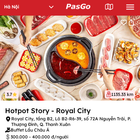
3.7
1135.33 km
Hotpot Story - Royal City
Royal City, tầng B2, Lô B2-R6-39, số 72A Nguyễn Trãi, P.
Thượng Đình, Q. Thanh Xuân
Buffet Lẩu Châu Á
300.000 - 400.000 đ/người