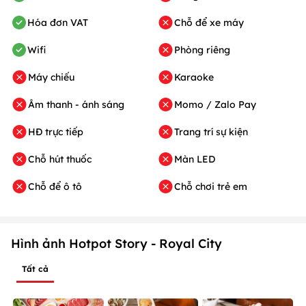
Hóa đơn VAT
Chỗ để xe máy
Wifi
Phòng riêng
Máy chiếu
Karaoke
Âm thanh - ánh sáng
Momo / Zalo Pay
HĐ trực tiếp
Trang trí sự kiện
Chỗ hút thuốc
Màn LED
Chỗ để ô tô
Chỗ chơi trẻ em
Hình ảnh Hotpot Story - Royal City
Tất cả