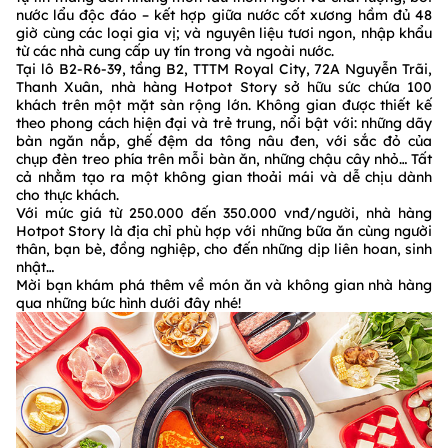
nước lẩu độc đáo – kết hợp giữa nước cốt xương hầm đủ 48
giờ cùng các loại gia vị; và nguyên liệu tươi ngon, nhập khẩu
từ các nhà cung cấp uy tín trong và ngoài nước.
Tại lô B2-R6-39, tầng B2, TTTM Royal City, 72A Nguyễn Trãi,
Thanh Xuân, nhà hàng Hotpot Story sở hữu sức chứa 100
khách trên một mặt sàn rộng lớn. Không gian được thiết kế
theo phong cách hiện đại và trẻ trung, nổi bật với: những dãy
bàn ngăn nắp, ghế đệm da tông nâu đen, với sắc đỏ của
chụp đèn treo phía trên mỗi bàn ăn, những chậu cây nhỏ… Tất
cả nhằm tạo ra một không gian thoải mái và dễ chịu dành
cho thực khách.
Với mức giá từ 250.000 đến 350.000 vnđ/người, nhà hàng
Hotpot Story là địa chỉ phù hợp với những bữa ăn cùng người
thân, bạn bè, đồng nghiệp, cho đến những dịp liên hoan, sinh
nhật…
Mời bạn khám phá thêm về món ăn và không gian nhà hàng
qua những bức hình dưới đây nhé!