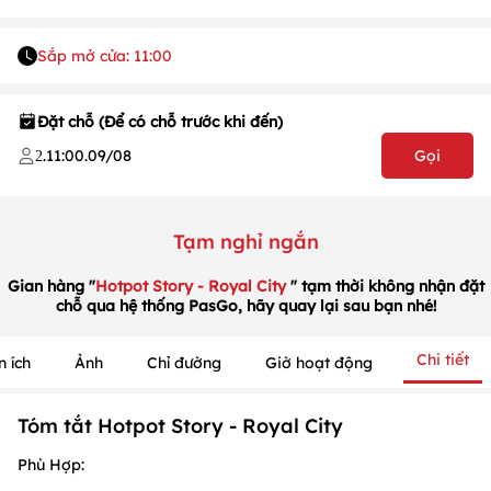
Sắp mở cửa: 11:00
Đặt chỗ (Để có chỗ trước khi đến)
.
11:00
.
09/08
Gọi
2
Tạm nghỉ ngắn
Gian hàng "
Hotpot Story - Royal City
" tạm thời không nhận đặt
chỗ qua hệ thống PasGo, hãy quay lại sau bạn nhé!
Chi tiết
n ích
Ảnh
Chỉ đường
Giờ hoạt động
1
/
1
/
1
Tóm tắt Hotpot Story - Royal City
Phù Hợp: