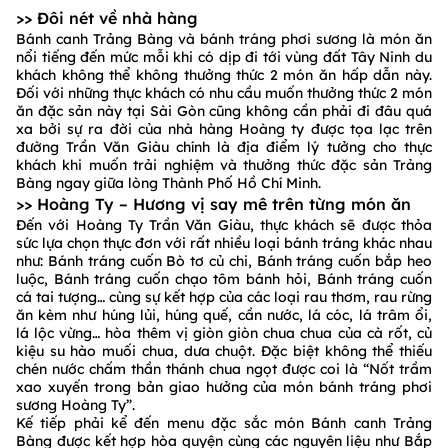
>> Đôi nét về nhà hàng
Bánh canh Trảng Bàng và bánh tráng phơi sương là món ăn
nổi tiếng đến mức mỗi khi có dịp đi tới vùng đất Tây Ninh du
khách không thể không thưởng thức 2 món ăn hấp dẫn này.
Đối với những thực khách có nhu cầu muốn thưởng thức 2 món
ăn đặc sản này tại Sài Gòn cũng không cần phải đi đâu quá
xa bởi sự ra đời của nhà hàng Hoàng ty được tọa lạc trên
đường Trần Văn Giàu chính là địa điểm lý tưởng cho thực
khách khi muốn trải nghiệm và thưởng thức đặc sản Trảng
Bàng ngay giữa lòng Thành Phố Hồ Chí Minh.
>> Hoàng Ty – Hương vị say mê trên từng món ăn
Đến với Hoàng Ty Trần Văn Giàu, thực khách sẽ được thỏa
sức lựa chọn thực đơn với rất nhiều loại bánh tráng khác nhau
như: Bánh tráng cuốn Bò tơ củ chi, Bánh tráng cuốn bắp heo
luộc, Bánh tráng cuốn chạo tôm bánh hỏi, Bánh tráng cuốn
cá tai tượng… cùng sự kết hợp của các loại rau thơm, rau rừng
ăn kèm như húng lủi, húng quế, cần nước, lá cóc, lá trâm ổi,
lá lộc vừng… hòa thêm vị giòn giòn chua chua của cà rốt, củ
kiệu su hào muối chua, dưa chuột. Đặc biệt không thể thiếu
chén nước chấm thần thánh chua ngọt được coi là “Nốt trầm
xao xuyến trong bản giao hưởng của món bánh tráng phơi
sương Hoàng Ty”.
Kế tiếp phải kể đến menu đặc sắc món Bánh canh Trảng
Bàng được kết hợp hòa quyện cùng các nguyên liệu như Bắp