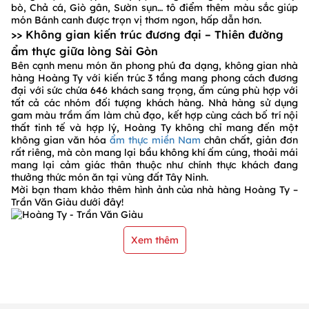
bò, Chả cá, Giò gân, Sườn sụn… tô điểm thêm màu sắc giúp
món Bánh canh được trọn vị thơm ngon, hấp dẫn hơn.
>> Không gian kiến trúc đương đại – Thiên đường
ẩm thực giữa lòng Sài Gòn
Bên cạnh menu món ăn phong phú đa dạng, không gian nhà
hàng Hoàng Ty với kiến trúc 3 tầng mang phong cách đương
đại với sức chứa 646 khách sang trọng, ấm cúng phù hợp với
tất cả các nhóm đối tượng khách hàng. Nhà hàng sử dụng
gam màu trầm ấm làm chủ đạo, kết hợp cùng cách bố trí nội
thất tinh tế và hợp lý, Hoàng Ty không chỉ mang đến một
không gian văn hóa
ẩm thực miền Nam
chân chất, giản đơn
rất riêng, mà còn mang lại bầu không khí ấm cúng, thoải mái
mang lại cảm giác thân thuộc như chính thực khách đang
thưởng thức món ăn tại vùng đất Tây Ninh.
Mời bạn tham khảo thêm hình ảnh của nhà hàng Hoàng Ty –
Trần Văn Giàu dưới đây!
Xem thêm