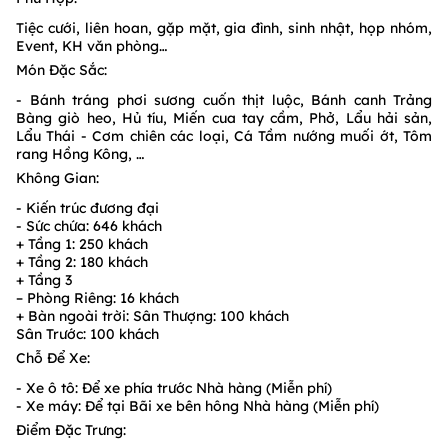
Tiệc cưới, liên hoan, gặp mặt, gia đình, sinh nhật, họp nhóm,
Event, KH văn phòng…
Món Đặc Sắc:
- Bánh tráng phơi sương cuốn thịt luộc, Bánh canh Trảng
Bàng giò heo, Hủ tíu, Miến cua tay cầm, Phở, Lẩu hải sản,
Lẩu Thái - Cơm chiên các loại, Cá Tầm nướng muối ớt, Tôm
rang Hồng Kông, …
Không Gian:
- Kiến trúc đương đại
- Sức chứa: 646 khách
+ Tầng 1: 250 khách
+ Tầng 2: 180 khách
+ Tầng 3
– Phòng Riêng: 16 khách
+ Bàn ngoài trời: Sân Thượng: 100 khách
Sân Trước: 100 khách
Chỗ Để Xe:
- Xe ô tô: Để xe phía trước Nhà hàng (Miễn phí)
- Xe máy: Để tại Bãi xe bên hông Nhà hàng (Miễn phí)
Điểm Đặc Trưng: