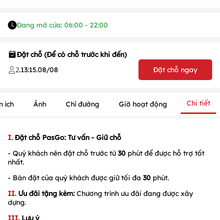
Đang mở cửa: 06:00 - 22:00
Đặt chỗ (Để có chỗ trước khi đến)
.
13:15
.
08/08
Đặt chỗ ngay
2
Chi tiết
n ích
Ảnh
Chỉ đường
Giờ hoạt động
I.
Đặt chỗ PasGo: Tư vấn - Giữ chỗ
- Quý khách nên đặt chỗ trước từ
30
phút để được hỗ trợ tốt
nhất.
1
/
1
/
1
- Bàn đặt của quý khách được giữ tối đa
30
phút.
II.
Ưu đãi tặng kèm:
Chương trình ưu đãi đang được xây
dựng.
III.
Lưu ý