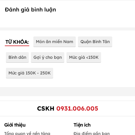
Đánh giá bình luận
TỪ KHÓA:
Món ăn miền Nam
Quận Bình Tân
Bình dân
Gợi ý cho bạn
Mức giá <150K
Mức giá 150K - 250K
CSKH
0931.006.005
Giới thiệu
Tiện ích
Tổng quan về nền tảng
Địa điểm gần bạn