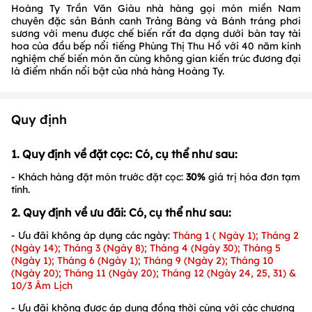
Hoàng Ty Trần Văn Giàu nhà hàng gọi món miền Nam
chuyên đặc sản Bánh canh Trảng Bàng và Bánh tráng phơi
sương với menu được chế biến rất đa dạng dưới bàn tay tài
hoa của đầu bếp nổi tiếng Phùng Thị Thu Hồ với 40 năm kinh
nghiệm chế biến món ăn cùng không gian kiến trúc đương đại
là điểm nhấn nổi bật của nhà hàng Hoàng Ty.
Quy định
1. Quy định về đặt cọc: Có, cụ thể như sau:
- Khách hàng đặt món trước đặt cọc:
30%
giá trị hóa đơn tạm
tính.
2. Quy định về ưu đãi: Có, cụ thể như sau:
- Ưu đãi không áp dụng các ngày:
Tháng 1 ( Ngày 1); Tháng 2
(Ngày 14); Tháng 3 (Ngày 8); Tháng 4 (Ngày 30); Tháng 5
(Ngày 1); Tháng 6 (Ngày 1); Tháng 9 (Ngày 2); Tháng 10
(Ngày 20); Tháng 11 (Ngày 20); Tháng 12 (Ngày 24, 25, 31) &
10/3 Âm Lịch
- Ưu đãi không được áp dụng đồng thời cùng với các chương