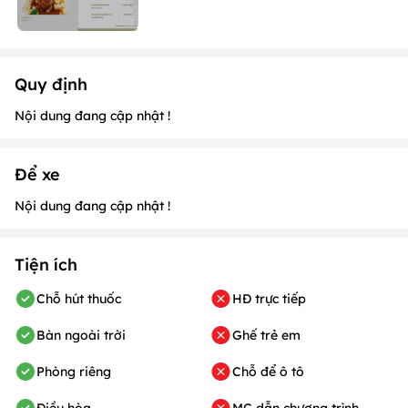
Quy định
Nội dung đang cập nhật !
Để xe
Nội dung đang cập nhật !
Tiện ích
Chỗ hút thuốc
HĐ trực tiếp
Bàn ngoài trời
Ghế trẻ em
Phòng riêng
Chỗ để ô tô
Điều hòa
MC dẫn chương trình