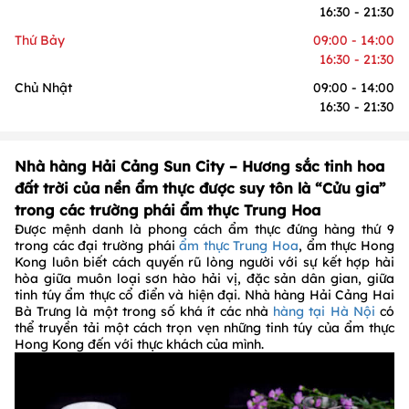
16:30 - 21:30
Thứ Bảy
09:00 - 14:00
16:30 - 21:30
Chủ Nhật
09:00 - 14:00
16:30 - 21:30
Nhà hàng Hải Cảng Sun City – Hương sắc tinh hoa
đất trời của nền ẩm thực được suy tôn là “Cửu gia”
trong các trường phái ẩm thực Trung Hoa
Được mệnh danh là phong cách ẩm thực đứng hàng thứ 9
trong các đại trường phái
ẩm thực Trung Hoa
, ẩm thực Hong
Kong luôn biết cách quyến rũ lòng người với sự kết hợp hài
hòa giữa muôn loại sơn hào hải vị, đặc sản dân gian, giữa
tinh túy ẩm thực cổ điển và hiện đại. Nhà hàng Hải Cảng Hai
Bà Trưng là một trong số khá ít các nhà
hàng tại Hà Nội
có
thể truyền tải một cách trọn vẹn những tinh túy của ẩm thực
Hong Kong đến với thực khách của mình.