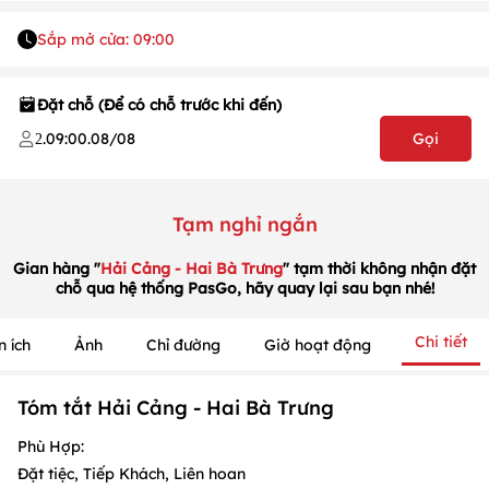
Sắp mở cửa: 09:00
Đặt chỗ (Để có chỗ trước khi đến)
.
09:00
.
08/08
Gọi
2
Tạm nghỉ ngắn
Gian hàng "
Hải Cảng - Hai Bà Trưng
" tạm thời không nhận đặt
chỗ qua hệ thống PasGo, hãy quay lại sau bạn nhé!
1
/
1
/
1
Chi tiết
n ích
Ảnh
Chỉ đường
Giờ hoạt động
Tóm tắt Hải Cảng - Hai Bà Trưng
Phù Hợp:
Đặt tiệc, Tiếp Khách, Liên hoan