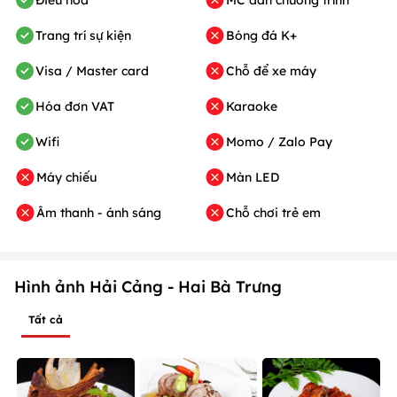
Trang trí sự kiện
Bóng đá K+
Visa / Master card
Chỗ để xe máy
Hóa đơn VAT
Karaoke
Wifi
Momo / Zalo Pay
Máy chiếu
Màn LED
Âm thanh - ánh sáng
Chỗ chơi trẻ em
Hình ảnh Hải Cảng - Hai Bà Trưng
Tất cả