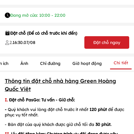
Đang mở cửa: 10:00 - 22:00
Đặt chỗ (Để có chỗ trước khi đến)
.
16:30
.
07/08
Đặt chỗ ngay
2
Chi tiết
n ích
Ảnh
Chỉ đường
Giờ hoạt động
Thông tin đặt chỗ nhà hàng Green Hoàng
1
/
1
/
1
Quốc Việt
I.
Đặt chỗ PasGo: Tư vấn - Giữ chỗ:
-
Quý khách vui lòng đặt chỗ trước ít nhất
120 phút
để được
phục vụ tốt nhất.
- Bàn đặt của quý khách được giữ chỗ tối đa
30
phút.
II.
Ưu đãi tặng kèm: Chương trình ưu đãi đang được xây