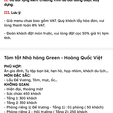
dựng.
III
. Lưu ý:
- Giá menu chưa bao gồm VAT. Quý khách lấy hóa đơn, vui
lòng thanh toán 8% VAT.
- Đoàn khách đặt món trước, vui lòng đặt cọc 50% giá trị tạm
tính.
Tóm tắt Nhà hàng Green - Hoàng Quốc Việt
PHÙ HỢP:
Ăn gia đình, Tụ tập bạn bè, hẹn hò, họp nhóm, khách du lịch....
MÓN ĐẶC SẮC:
- Lẩu Đế Vương, Tôm, mực, ốc...
KHÔNG GIAN:
- Hiện đại, thoáng mát
- Sức chứa: 650 khách
- Tầng 1: 300 khách
- Tầng 2: 350 khách
- Phòng riêng 1( Đế Vương - Tầng 1) : 01 phòng ( 50 khách)
- Phòng riêng 2 - Hội trường ( Tầng 2): 250 khách