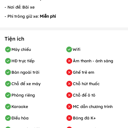
1. Chỗ để ô tô
- Nơi để: Bãi xe
- Phí trông giữ xe:
Miễn phí
2. Chỗ để xe máy
- Nơi để: Bãi xe
- Phí trông giữ xe:
Miễn phí
Tiện ích
Máy chiếu
Wifi
HĐ trực tiếp
Âm thanh - ánh sáng
Bàn ngoài trời
Ghế trẻ em
Chỗ để xe máy
Chỗ hút thuốc
Phòng riêng
Chỗ để ô tô