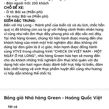
- Bàn ngoài trời: 100 khách
CHỖ ĐỂ XE:
- Ô tô: Bãi xe (Miễn phí)
- Xe máy: Bãi xe (Miễn phí)
ĐIỂM ĐẶC TRƯNG:
Đến với Hạ Long - thành phố của biển cả và du lịch, chắc hẳn
quý vị đã không còn xa lạ gì với thắng cảnh thiên nhiên hùng
vĩ cũng như nền ẩm thực đầy phong phú và đặc sắc nơi đây.
Tại nhà hàng Green, chúng tôi hân hạnh được mang đến cho
khách hàng của mình một trải nghiệm độc đáo không chỉ
dừng lại đơn giản là ở vị giác. Hân hạnh được đồng hành
cùng VTV2 trong chương trình "CHECK IN VIỆT NAM - MỘT
NGÀY Ở HẠ LONG", nhà hàng Green hứa hẹn sẽ mang đến
cho du khách những trải nghiệm ẩm thực khó quên với đa
dạng hải sản tươi ngon được đánh bắt trực tiếp từ biển, đảm
bảo chất lượng vệ sinh thực phẩm tuyệt đối cũng như hương
vị hấp dẫn không thể chối từ.
Bảng giá Nhà hàng Green - Hoàng Quốc Việt
Tất cả