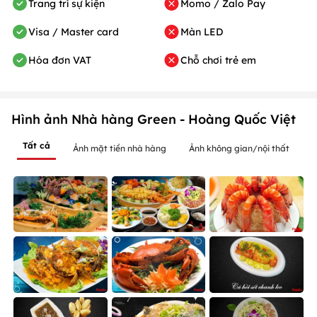
Karaoke
MC dẫn chương trình
Điều hòa
Bóng đá K+
Trang trí sự kiện
Momo / Zalo Pay
Visa / Master card
Màn LED
Hóa đơn VAT
Chỗ chơi trẻ em
Hình ảnh Nhà hàng Green - Hoàng Quốc Việt
Tất cả
Ảnh mặt tiền nhà hàng
Ảnh không gian/nội thất
Ả