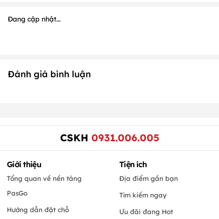
Đang cập nhật...
Đánh giá bình luận
CSKH
0931.006.005
Giới thiệu
Tiện ích
Tổng quan về nền tảng
Địa điểm gần bạn
PasGo
Tìm kiếm ngay
Hướng dẫn đặt chỗ
Ưu đãi đang Hot
Câu hỏi thường gặp khi đặt
Khám phá các Bộ sưu tập