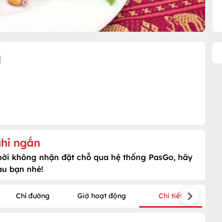
g
hỉ ngắn
hời không nhận đặt chỗ qua hệ thống PasGo, hãy
au bạn nhé!
Chỉ đường
Giờ hoạt động
Chi tiết