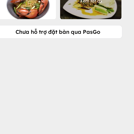
Xem tất cả
Chưa hỗ trợ đặt bàn qua PasGo
Gọi ngay