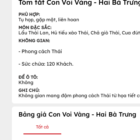
Tóm tắt Con Voi Vàng - Hai Bà Trưn
PHÙ HỢP:
Tụ họp, gặp mặt, liên hoan
MÓN ĐẶC SẮC:
Lẩu Thái Lan, Hủ tiếu xào Thái, Chả giò Thái, Cua đút
KHÔNG GIAN:
- Phong cách Thái
- Sức chứa: 120 Khách.
ĐỂ Ô TÔ:
Không
GHI CHÚ:
Không gian mang đậm phong cách Thái từ họa tiết củ
Bảng giá Con Voi Vàng - Hai Bà Trưng
Tất cả