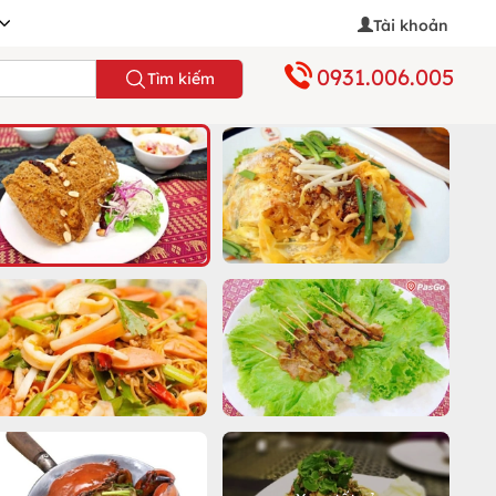
Tài khoản
0931.006.005
Tìm kiếm