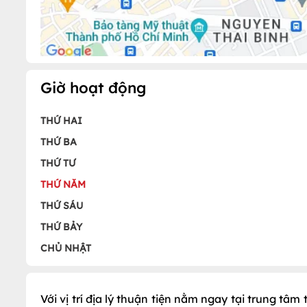
Giờ hoạt động
THỨ HAI
THỨ BA
THỨ TƯ
THỨ NĂM
THỨ SÁU
THỨ BẢY
CHỦ NHẬT
Với vị trí địa lý thuận tiện nằm ngay tại trung tâ