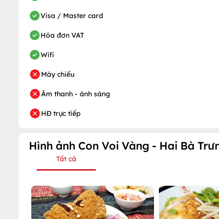
Visa / Master card
Hóa đơn VAT
Wifi
Máy chiếu
Âm thanh - ánh sáng
HĐ trực tiếp
Hình ảnh Con Voi Vàng - Hai Bà Trư
Tất cả