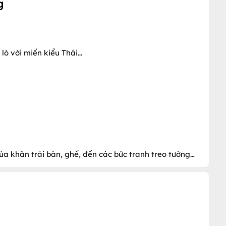
g
 lò với miến kiểu Thái…
a khăn trải bàn, ghế, đến các bức tranh treo tường…