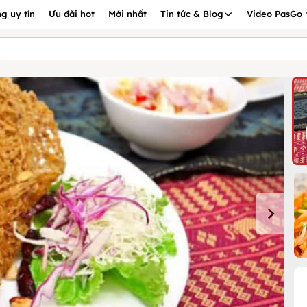
g uy tín
Ưu đãi hot
Mới nhất
Tin tức & Blog
Video PasGo