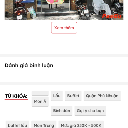
Xem thêm
Đánh giá bình luận
TỪ KHÓA:
Lẩu
Buffet
Quận Phú Nhuận
Món Á
Bình dân
Gợi ý cho bạn
buffet lẩu
Món Trung
Mức giá 250K - 500K