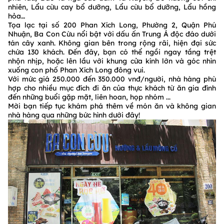
nhiên, Lẩu cừu cay bổ dưỡng, Lẩu cừu bổ dưỡng, Lẩu hồng
hỏa…
Tọa lạc tại số 200 Phan Xích Long, Phường 2, Quận Phú
Nhuận, Ba Con Cừu nổi bật với dấu ấn Trung Á độc đáo dưới
tán cây xanh. Không gian bên trong rộng rãi, hiện đại sức
chứa 130 khách. Đến đây, bạn có thể ngồi ngay tầng trệt
nhộn nhịp, hoặc lên lầu với khung cửa kính lớn và góc nhìn
xuống con phố Phan Xích Long đông vui.
Với mức giá 250.000 đến 350.000 vnđ/người, nhà hàng phù
hợp cho nhiều mục đích đi ăn của thực khách từ ăn gia đình
đến những buổi gặp mặt, liên hoan, họp nhóm ...
Mời bạn tiếp tục khám phá thêm về món ăn và không gian
nhà hàng qua những bức hình dưới đây!