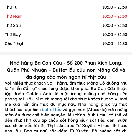
Thứ Tư
10:00 - 21:30
Thứ Năm
10:00 - 21:30
Thứ Sáu
10:00 - 21:30
Thứ Bảy
10:00 - 21:30
Chủ Nhật
10:00 - 21:30
Nhà hàng Ba Con Cừu - Số 200 Phan Xích Long,
Quận Phú Nhuận – Buffet lẩu cừu non Mông Cổ và
đa dạng các món ngon từ thịt cừu
Với nhiều thực khách Sài Thành, ẩm thực Mông Cổ dường như
là “miền đất lạ” chưa từng được khai phá. Ba Con Cừu thuộc
tập đoàn Golden Gate là một trong những nhà hàng tiên
phong tại Hồ Chí Minh mang tới cho thực khách hương vị mới
mẻ của nền ẩm thực du mục này. Nhà hàng phục vụ thực
khách cả loại hình
buffet lẩu
và gọi món (Alacarte) với những
món ăn được chế biến nguyên liệu chính là thịt cừu, có thể kể
đến như: Thịt cừu áp chảo sốt hồng xíu/ sốt tiêu đen, Sườn
cừu chiên xốc tỏi ớt, Thịt cừu sabo Tứ Xuyên, Mì tươi thịt cừu
phá lấu, Bao tử ngũ sắc dấm Tứ Xuyên, Bò nướng sốt chỉ