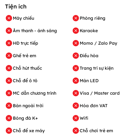
Tiện ích
Máy chiếu
Phòng riêng
Âm thanh - ánh sáng
Karaoke
HĐ trực tiếp
Momo / Zalo Pay
Ghế trẻ em
Điều hòa
Chỗ hút thuốc
Trang trí sự kiện
Chỗ để ô tô
Màn LED
MC dẫn chương trình
Visa / Master card
Bàn ngoài trời
Hóa đơn VAT
Bóng đá K+
Wifi
Chỗ để xe máy
Chỗ chơi trẻ em