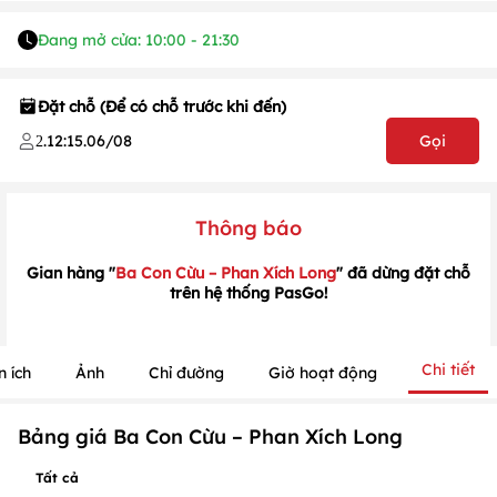
Đang mở cửa: 10:00 - 21:30
Đặt chỗ (Để có chỗ trước khi đến)
1
/
1
.
12:15
.
06/08
Gọi
2
/
1
Thông báo
Gian hàng "
Ba Con Cừu – Phan Xích Long
" đã dừng đặt chỗ
trên hệ thống PasGo!
Chi tiết
n ích
Ảnh
Chỉ đường
Giờ hoạt động
Bảng giá Ba Con Cừu – Phan Xích Long
Tất cả