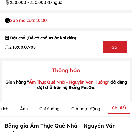
250.000 - 350.000 đ/người
Sắp mở cửa: 10:00
Đặt chỗ (Để có chỗ trước khi đến)
.
10:00
.
07/08
Gọi
2
1
/
1
/
1
Thông báo
Gian hàng "
Ẩm Thực Quê Nhà – Nguyễn Văn Hưởng
" đã dừng
đặt chỗ trên hệ thống PasGo!
Chi tiết
n ích
Ảnh
Chỉ đường
Giờ hoạt động
Bảng giá Ẩm Thực Quê Nhà – Nguyễn Văn