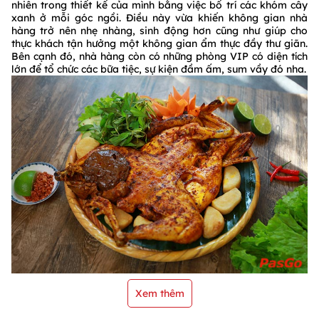
nhiên trong thiết kế của mình bằng việc bố trí các khóm cây
xanh ở mỗi góc ngồi. Điều này vừa khiến không gian nhà
hàng trở nên nhẹ nhàng, sinh động hơn cũng như giúp cho
thực khách tận hưởng một không gian ẩm thực đầy thư giãn.
Bên cạnh đó, nhà hàng còn có những phòng VIP có diện tích
lớn để tổ chức các bữa tiệc, sự kiện đầm ấm, sum vầy đó nha.
Xem thêm