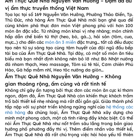
Ẩm Thực Quê Nhà Nguyễn Văn Hưởng – Đậm đà dư
vị ẩm thực truyền thống Việt Nam
Tọa lạc tại số 169 Nguyễn Văn Hưởng, Phường Thảo Điền, Tp.
Thủ Đức, nhà hàng Ẩm Thực Quê Nhà mời bạn ghé qua để
cùng khám phá thực đơn món Việt phong phú với hơn 100
món ăn đặc sắc. Từ những món khai vị nhẹ nhàng; món chính
hấp dẫn chế biến từ thịt (heo, bò, gà...), hải sản (tôm, cua,
mực...) cho đến các
món ăn 3 miền
đặc trưng… tất cả đều được
tạo nên từ sự sáng tạo cùng tâm huyết của đội ngũ đầu bếp
tài ba của Ẩm Thực Quê Nhà. Tại đây, có một số món ăn tiêu
biểu mà bạn nhất định không nên bỏ lỡ như: Bò Nhật nướng
đá nham thạch, Heo massage, Tôm sú tê tái, Cơm chiên Phú
Hào, Gà hấp mắm nhĩ, Heo tôc nướng da giòn…
Ẩm Thực Quê Nhà Nguyễn Văn Hưởng – Không
gian thoáng rộng, ấm cúng và rất tinh tế
Không chỉ gây ấn tượng bởi thực đơn các món ăn cực kì thơm
ngon, đậm đà, Ẩm Thực Quê Nhà còn khiến thực khách trầm
trồ bởi thiết kế nhẹ nhàng mà rất đỗi gần gũi. Giữa thành phố
tấp nập với sự phát triển không ngừng nghỉ của
hệ thống các
nhà hàng
đa chủng loại, Ẩm Thực Quê Nhà xây dựng cho
mình một phong cách, một cá tính riêng đầy khác biệt. Có thể
nói Ẩm Thực Quê Nhà như nốt trầm sâu lắng trong bản giao
hưởng phố phường đầy thi vị. Thêm điểm nhấn vào thiết kế,
Ẩm Thực Quê Nhà đã rất chú trọng việc hài hòa yếu tố thiên