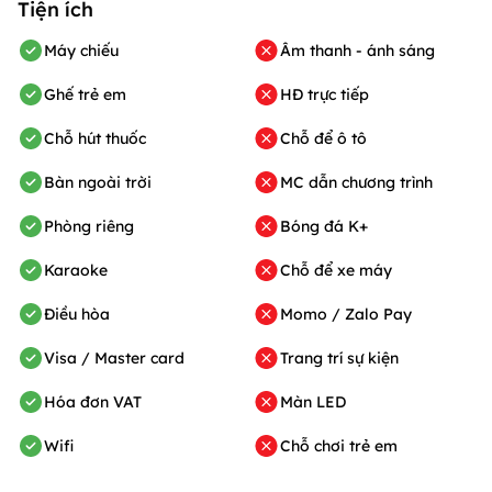
Tiện ích
Máy chiếu
Âm thanh - ánh sáng
Ghế trẻ em
HĐ trực tiếp
Chỗ hút thuốc
Chỗ để ô tô
Bàn ngoài trời
MC dẫn chương trình
Phòng riêng
Bóng đá K+
Karaoke
Chỗ để xe máy
Điều hòa
Momo / Zalo Pay
Visa / Master card
Trang trí sự kiện
Hóa đơn VAT
Màn LED
Wifi
Chỗ chơi trẻ em